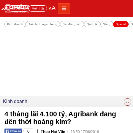
A
A
Đọc nhiều
Mới nhất
Kinh doanh
Tài chính ngân hàng
Bất động sản
Quốc tế
Sống
Special
X
Kinh doanh
4 tháng lãi 4.100 tỷ, Agribank đang
đến thời hoàng kim?
|
|
0
Theo Hải Vân
16:50 17/06/2019