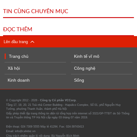
TIN CÙNG CHUYÊN MỤC
ĐỌC THÊM
Lên đầu trang
Trang chủ
Kinh tế vĩ mô
Xã hội
Công nghệ
Kinh doanh
Sống
© Copyright 2012 - 2026 -
Công ty Cổ phần VCCorp.
Tầng 17, 19, 20, 21 Toà nhà Center Building - Hapulico Complex, Số 01, phố Nguyễn Huy
Tưởng, phường Thanh Xuân, thành phố Hà Nội
Giấy phép thiết lập trang thông tin điện tử tổng hợp trên internet số 3321/GP-TTĐT do Sở Thông
tin và Truyền thông TP Hà Nội cấp ngày 03 tháng 07 năm 2019.
Điện thoại: 024 7309 5555 Máy lẻ 41294. Fax: 024-39743413
Email: info@cafebiz.vn
Chịu trách nhiệm quản lý nội dung: Bà Nguyễn Bích Minh