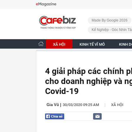
Bỏ qua điều hướng
CafeBiz - Trang chủ
Made By Google 2026
Kế Nghiệp - Góc Nhìn Tà
XÃ HỘI
KINH TẾ VĨ MÔ
KINH 
4 giải pháp các chính p
cho doanh nghiệp và n
Covid-19
|
Gia Vũ
|
30/03/2020 09:25 AM
XÃ HỘI