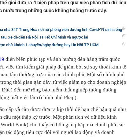
ế giới đưa ra 4 biện pháp trên qua việc phân tích dữ liệu
c nước trong những cuộc khủng hoảng trước đây.
oà nhà 34T Trung Hoà nơi nữ phóng viên dương tính Covid-19 sinh sống
 tàu, xe đi/đến Hà Nội, TP Hồ Chí Minh và ngược lại
ược chở khách 1 chuyến/ngày đường bay Hà Nội-TP HCM
19
diễn biến phức tạp và ảnh hưởng đến hàng trăm quốc
ới, việc tìm kiếm giải pháp để giảm bớt sự suy thoái kinh tế
quan tâm thường trực của các chính phủ. Một số chính phủ
trong thời gian gần đây, từ việc giảm nợ cho doanh nghiệp
à Đức) đến mở rộng bảo hiểm thất nghiệp tương đương
động mất việc làm (chính phủ Pháp).
ẩn cấp và cần được đưa ra kịp thời để hạn chế hậu quả như
 cầu một thập kỷ trước. Một phân tích về dữ liệu kinh
(World Bank) cho thấy có bốn giải pháp mà chính phủ các
ặn tác động tiêu cực đối với người lao động và doanh