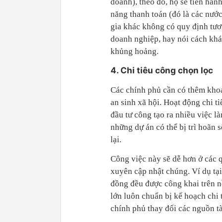
doanh), theo đó, họ sẽ tiến hành
năng thanh toán (đó là các nướ
gia khác không có quy định tươ
doanh nghiệp, hay nói cách khá
khủng hoảng.
4. Chi tiêu công chọn lọc
Các chính phủ cần có thêm khoả
an sinh xã hội. Hoạt động chi t
đầu tư công tạo ra nhiều việc là
những dự án có thể bị trì hoãn 
lại.
Công việc này sẽ dễ hơn ở các 
xuyên cập nhật chúng. Ví dụ tại 
đồng đều được công khai trên n
lớn luôn chuẩn bị kế hoạch chi 
chính phủ thay đổi các nguồn tà