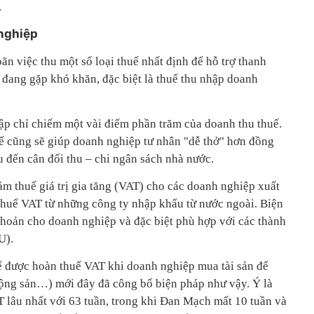
.
 nghiệp
oãn việc thu một số loại thuế nhất định để hỗ trợ thanh
đang gặp khó khăn, đặc biệt là thuế thu nhập doanh
hập chỉ chiếm một vài điểm phần trăm của doanh thu thuế.
uế cũng sẽ giúp doanh nghiệp tư nhân "dễ thở" hơn đồng
 đến cân đối thu – chi ngân sách nhà nước.
ảm thuế giá trị gia tăng (VAT) cho các doanh nghiệp xuất
 thuế VAT từ những công ty nhập khẩu từ nước ngoài. Biện
khoản cho doanh nghiệp và đặc biệt phù hợp với các thành
U).
ể được hoàn thuế VAT khi doanh nghiệp mua tài sản để
ộng sản…) mới đây đã công bố biện pháp như vậy. Ý là
T lâu nhất với 63 tuần, trong khi Đan Mạch mất 10 tuần và