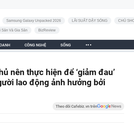
Samsung Galaxy Unpacked 2026
LÃI SUẤT DẬY SÓNG
CHỦ SHO
i Sản Và Gia Sản
BizReview
DOANH
CÔNG NGHỆ
SỐNG
hủ nên thực hiện để ‘giảm đau’
gười lao động ảnh hưởng bởi
Theo dõi Cafebiz.vn trên