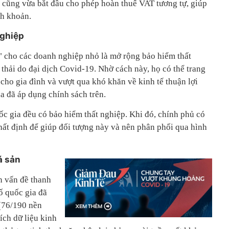
 cũng vừa bắt đầu cho phép hoàn thuế VAT tương tự, giúp
nh khoản.
nghiệp
" cho các doanh nghiệp nhỏ là mở rộng bảo hiểm thất
a thải do đại dịch Covid-19. Nhờ cách này, họ có thể trang
t cho gia đình và vượt qua khó khăn về kinh tế thuận lợi
 đã áp dụng chính sách trên.
c gia đều có bảo hiểm thất nghiệp. Khi đó, chính phủ có
hất định để giúp đối tượng này và nên phân phối qua hình
á sản
n vấn đề thanh
ố quốc gia đã
 (76/190 nền
ích dữ liệu kinh