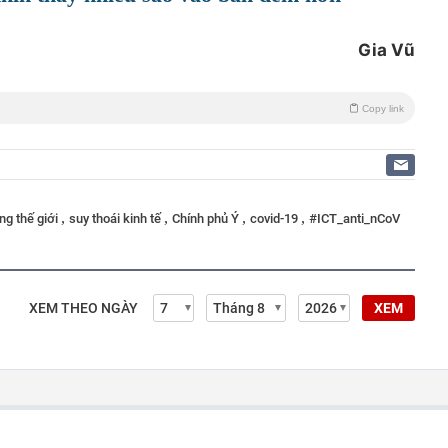
Gia Vũ
Copy link
,
,
,
,
ng thế giới
suy thoái kinh tế
Chính phủ Ý
covid-19
#ICT_anti_nCoV
XEM THEO NGÀY
XEM