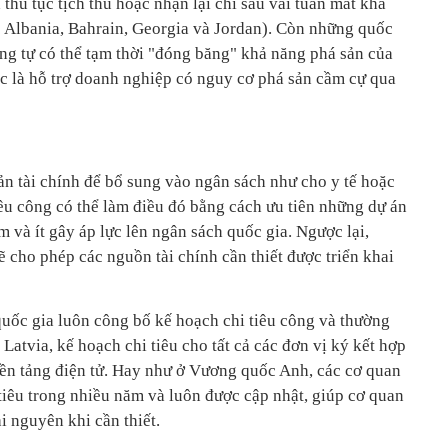
 thủ tục tịch thu hoặc nhận lại chỉ sau vài tuần mất khả
c Albania, Bahrain, Georgia và Jordan). Còn những quốc
ng tự có thể tạm thời "đóng băng" khả năng phá sản của
c là hỗ trợ doanh nghiệp có nguy cơ phá sản cầm cự qua
n tài chính để bổ sung vào ngân sách như cho y tế hoặc
iêu công có thể làm điều đó bằng cách ưu tiên những dự án
m và ít gây áp lực lên ngân sách quốc gia. Ngược lại,
sẽ cho phép các nguồn tài chính cần thiết được triển khai
quốc gia luôn công bố kế hoạch chi tiêu công và thường
Latvia, kế hoạch chi tiêu cho tất cả các đơn vị ký kết hợp
ền tảng điện tử. Hay như ở Vương quốc Anh, các cơ quan
tiêu trong nhiều năm và luôn được cập nhật, giúp cơ quan
i nguyên khi cần thiết.