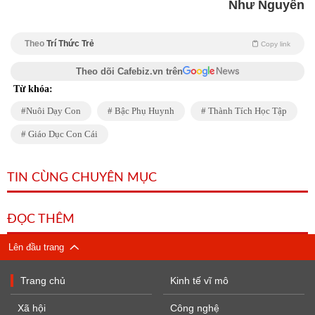
Như Nguyễn
Theo
Trí Thức Trẻ
Copy link
Theo dõi Cafebiz.vn trên
Từ khóa:
Nuôi Dạy Con
Bậc Phụ Huynh
Thành Tích Học Tập
Giáo Dục Con Cái
TIN CÙNG CHUYÊN MỤC
ĐỌC THÊM
Lên đầu trang
Trang chủ
Kinh tế vĩ mô
Xã hội
Công nghệ