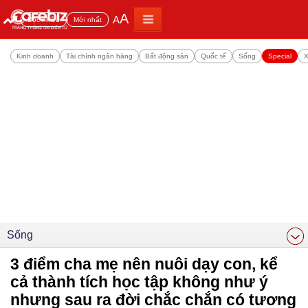
A
A
Đọc nhiều
Mới nhất
Kinh doanh
Tài chính ngân hàng
Bất động sản
Quốc tế
Sống
Special
X
Sống
3 điểm cha mẹ nên nuôi dạy con, kể
cả thành tích học tập không như ý
nhưng sau ra đời chắc chắn có tương