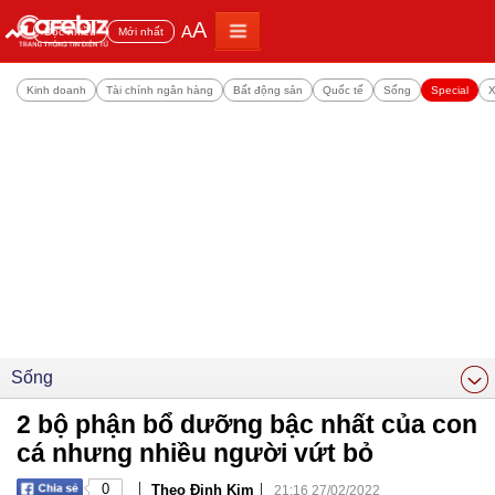
A
A
Đọc nhiều
Mới nhất
Kinh doanh
Tài chính ngân hàng
Bất động sản
Quốc tế
Sống
Special
X
Sống
2 bộ phận bổ dưỡng bậc nhất của con
cá nhưng nhiều người vứt bỏ
|
|
0
Theo Đinh Kim
21:16 27/02/2022