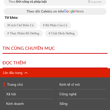
Theo
Đời sống và pháp luật
Copy link
Theo dõi Cafebiz.vn trên
Từ khóa:
Cách Chế Biến Cá
Bộ Phận Của Cá
Thực Phẩm Bổ Dưỡng
Chất Dinh Dưỡng
TIN CÙNG CHUYÊN MỤC
ĐỌC THÊM
Lên đầu trang
Trang chủ
Kinh tế vĩ mô
Xã hội
Công nghệ
Kinh doanh
Sống