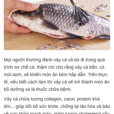
Mọi người thường đánh vảy cá và bỏ đi trong quá
trình sơ chế cá, thậm chí cho rằng vảy cá bẩn, có
mùi tanh, sẽ khiến món ăn kém hấp dẫn. Trên thực
tế, nếu biết cách làm thì vảy cá sẽ trở thành món ăn
bổ dưỡng và là thuốc chữa bệnh.
Vảy cá chứa lượng collagen, canxi, protein khá
lớn... giúp bồi bổ sức khỏe, chống lại lão hóa và bảo
vệ sức khỏe mạch máu, giảm lượng cholesterol xấu