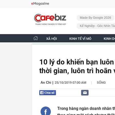
Bỏ qua điều hướng
CafeBiz - Trang chủ
Made By Google 2026
Kế Nghiệp - Góc Nhìn Tà
XÃ HỘI
KINH TẾ VĨ MÔ
KINH 
10 lý do khiến bạn luôn
thời gian, luôn trì hoã
|
An Chi
|
25/10/2019 07:00 AM
SỐNG
Trong hàng ngàn doanh nhân th