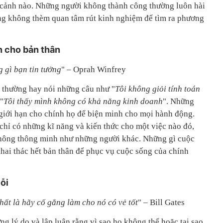
n cảnh nào. Những người không thành công thường luôn hài
ng không thèm quan tâm rút kinh nghiệm để tìm ra phương
n cho bản thân
 gì bạn tin tưởng
" – Oprah Winfrey
thường hay nói những câu như "
Tôi không giỏi tính toán
 "
Tôi thấy mình không có khả năng kinh doanh
". Những
 giới hạn cho chính họ để biện minh cho mọi hành động.
chỉ có những kĩ năng và kiến thức cho một việc nào đó,
không thông minh như những người khác. Những gì cuộc
khai thác hết bản thân để phục vụ cuộc sống của chính
ỗi
nhất là hãy cố gắng làm cho nó có vẻ tốt
" – Bill Gates
g lý do và lập luận rằng vì sao họ không thể hoặc tại sao