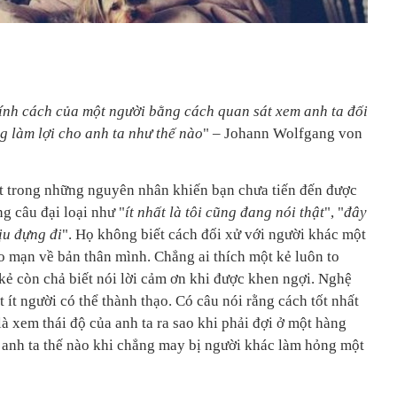
tính cách của một người bằng cách quan sát xem anh ta đối
 làm lợi cho anh ta như thế nào
" – Johann Wolfgang von
t trong những nguyên nhân khiến bạn chưa tiến đến được
g câu đại loại như "
ít nhất là tôi cũng đang nói thật
", "
đây
ịu đựng đi
". Họ không biết cách đối xử với người khác một
o mạn về bản thân mình. Chẳng ai thích một kẻ luôn to
kẻ còn chả biết nói lời cảm ơn khi được khen ngợi. Nghệ
ất ít người có thể thành thạo. Có câu nói rằng cách tốt nhất
là xem thái độ của anh ta ra sao khi phải đợi ở một hàng
a anh ta thế nào khi chẳng may bị người khác làm hỏng một