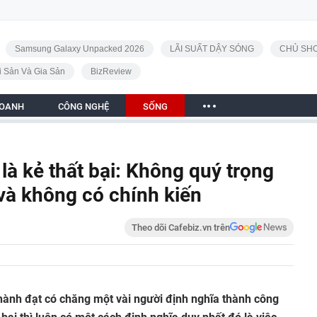
Samsung Galaxy Unpacked 2026
LÃI SUẤT DẬY SÓNG
CHỦ SHO
i Sản Và Gia Sản
BizReview
DOANH
CÔNG NGHỆ
SỐNG
 là kẻ thất bại: Không quý trọng
n và không có chính kiến
Theo dõi Cafebiz.vn trên
ành đạt có chăng một vài người định nghĩa thành công