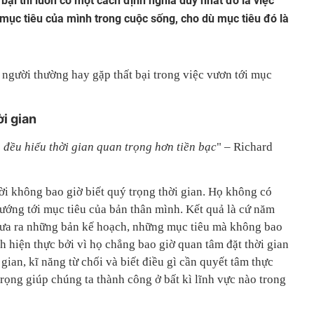
ại thì luôn có một cách định nghĩa duy nhất đó là việc
ục tiêu của mình trong cuộc sống, cho dù mục tiêu đó là
n người thường hay gặp thất bại trong việc vươn tới mục
ời gian
 đều hiểu thời gian quan trọng hơn tiền bạc
" – Richard
ời không bao giờ biết quý trọng thời gian. Họ không có
hướng tới mục tiêu của bản thân mình. Kết quả là cứ năm
đưa ra những bản kế hoạch, những mục tiêu mà không bao
h hiện thực bởi vì họ chẳng bao giờ quan tâm đặt thời gian
gian, kĩ năng từ chối và biết điều gì cần quyết tâm thực
trọng giúp chúng ta thành công ở bất kì lĩnh vực nào trong