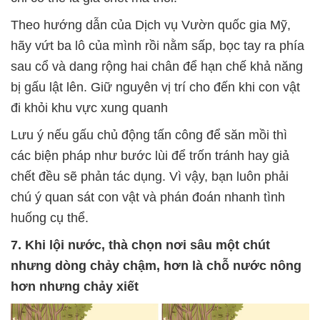
Theo hướng dẫn của Dịch vụ Vườn quốc gia Mỹ,
hãy vứt ba lô của mình rồi nằm sấp, bọc tay ra phía
sau cổ và dang rộng hai chân để hạn chế khả năng
bị gấu lật lên. Giữ nguyên vị trí cho đến khi con vật
đi khỏi khu vực xung quanh
Lưu ý nếu gấu chủ động tấn công để săn mồi thì
các biện pháp như bước lùi để trốn tránh hay giả
chết đều sẽ phản tác dụng. Vì vậy, bạn luôn phải
chú ý quan sát con vật và phán đoán nhanh tình
huống cụ thể.
7. Khi lội nước, thà chọn nơi sâu một chút
nhưng dòng chảy chậm, hơn là chỗ nước nông
hơn nhưng chảy xiết