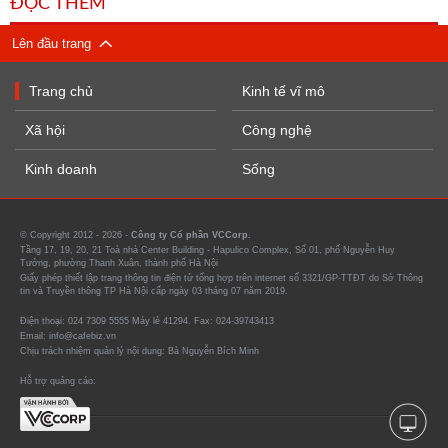
ĐỌC THÊM
Lên đầu trang
Trang chủ
Kinh tế vĩ mô
Xã hội
Công nghệ
Kinh doanh
Sống
© Copyright 2012 - 2026 -
Công ty Cổ phần VCCorp.
Tầng 17, 19, 20, 21 Toà nhà Center Building - Hapulico Complex, Số 01, phố Nguyễn Huy
Tưởng, phường Thanh Xuân, thành phố Hà Nội
Giấy phép thiết lập trang thông tin điện tử tổng hợp trên internet số 3321/GP-TTĐT do Sở Thông
tin và Truyền thông TP Hà Nội cấp ngày 03 tháng 07 năm 2019.
Điện thoại: 024 7309 5555 Máy lẻ 41294. Fax: 024-39743413
Email: info@cafebiz.vn
Chịu trách nhiệm quản lý nội dung: Bà Nguyễn Bích Minh
Hỗ trợ quảng cáo: