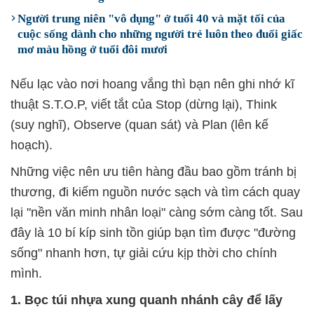
Người trung niên "vô dụng" ở tuổi 40 và mặt tối của
cuộc sống dành cho những người trẻ luôn theo đuổi giấc
mơ màu hồng ở tuổi đôi mươi
Nếu lạc vào nơi hoang vắng thì bạn nên ghi nhớ kĩ
thuật S.T.O.P, viết tắt của Stop (dừng lại), Think
(suy nghĩ), Observe (quan sát) và Plan (lên kế
hoạch).
Những việc nên ưu tiên hàng đầu bao gồm tránh bị
thương, đi kiếm nguồn nước sạch và tìm cách quay
lại "nền văn minh nhân loại" càng sớm càng tốt. Sau
đây là 10 bí kíp sinh tồn giúp bạn tìm được "đường
sống" nhanh hơn, tự giải cứu kịp thời cho chính
mình.
1. Bọc túi nhựa xung quanh nhánh cây để lấy