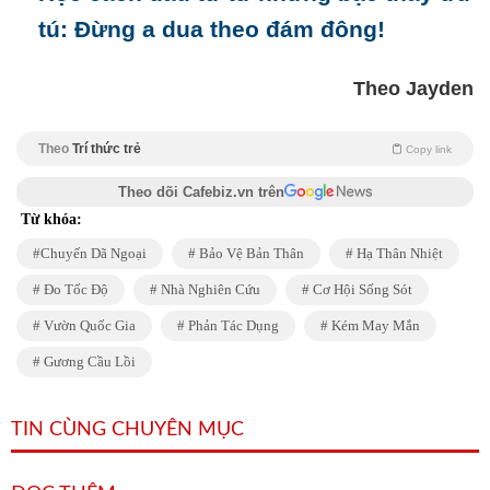
tú: Đừng a dua theo đám đông!
Theo Jayden
Theo
Trí thức trẻ
Copy link
Theo dõi Cafebiz.vn trên
Từ khóa:
Chuyến Dã Ngoại
Bảo Vệ Bản Thân
Hạ Thân Nhiệt
Đo Tốc Độ
Nhà Nghiên Cứu
Cơ Hội Sống Sót
Vườn Quốc Gia
Phản Tác Dụng
Kém May Mắn
Gương Cầu Lồi
TIN CÙNG CHUYÊN MỤC