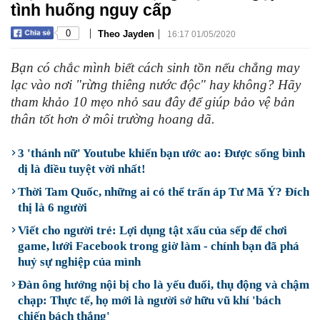
tình huống nguy cấp
|
|
0
Theo Jayden
16:17 01/05/2020
Bạn có chắc mình biết cách sinh tồn nếu chẳng may
lạc vào nơi "rừng thiêng nước độc" hay không? Hãy
tham khảo 10 mẹo nhỏ sau đây để giúp bảo vệ bản
thân tốt hơn ở môi trường hoang dã.
3 'thánh nữ' Youtube khiến bạn ước ao: Được sống bình
dị là điều tuyệt vời nhất!
Thời Tam Quốc, những ai có thể trấn áp Tư Mã Ý? Đích
thị là 6 người
Viết cho người trẻ: Lợi dụng tật xấu của sếp để chơi
game, lưới Facebook trong giờ làm - chính bạn đã phá
huỷ sự nghiệp của mình
Đàn ông hướng nội bị cho là yếu đuối, thụ động và chậm
chạp: Thực tế, họ mới là người sở hữu vũ khí 'bách
chiến bách thắng'