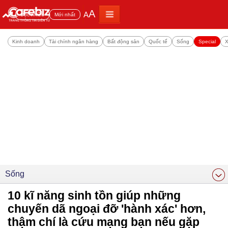
A
A
Đọc nhiều
Mới nhất
Kinh doanh
Tài chính ngân hàng
Bất động sản
Quốc tế
Sống
Special
X
Sống
10 kĩ năng sinh tồn giúp những
chuyến dã ngoại đỡ 'hành xác' hơn,
thậm chí là cứu mạng bạn nếu gặp