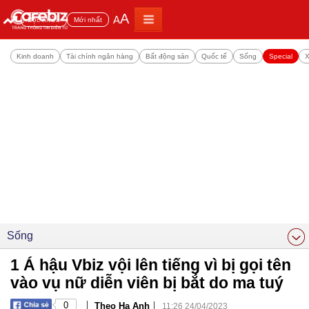
A
A
Đọc nhiều
Mới nhất
Kinh doanh
Tài chính ngân hàng
Bất động sản
Quốc tế
Sống
Special
X
Sống
1 Á hậu Vbiz vội lên tiếng vì bị gọi tên
vào vụ nữ diễn viên bị bắt do ma tuý
|
|
0
Theo Hạ Anh
11:26 24/04/2023