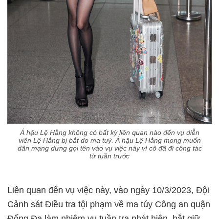
Á hậu Lệ Hằng không có bất kỳ liên quan nào đến vụ diễn
viên Lệ Hằng bị bắt do ma tuý. Á hậu Lệ Hằng mong muốn
dân mạng dừng gọi tên vào vụ việc này vì cô đã đi công tác
từ tuần trước
Liên quan đến vụ việc này, vào ngày 10/3/2023, Đội
Cảnh sát Điều tra tội phạm về ma túy Công an quận
Đống Đa làm nhiệm vụ tuần tra phát hiện, bắt giữ