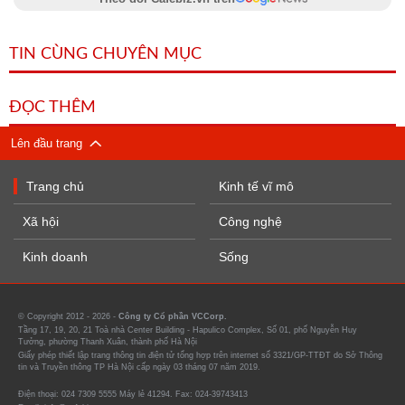
TIN CÙNG CHUYÊN MỤC
ĐỌC THÊM
Lên đầu trang
Trang chủ
Kinh tế vĩ mô
Xã hội
Công nghệ
Kinh doanh
Sống
© Copyright 2012 - 2026 -
Công ty Cổ phần VCCorp.
Tầng 17, 19, 20, 21 Toà nhà Center Building - Hapulico Complex, Số 01, phố Nguyễn Huy
Tưởng, phường Thanh Xuân, thành phố Hà Nội
Giấy phép thiết lập trang thông tin điện tử tổng hợp trên internet số 3321/GP-TTĐT do Sở Thông
tin và Truyền thông TP Hà Nội cấp ngày 03 tháng 07 năm 2019.
Điện thoại: 024 7309 5555 Máy lẻ 41294. Fax: 024-39743413