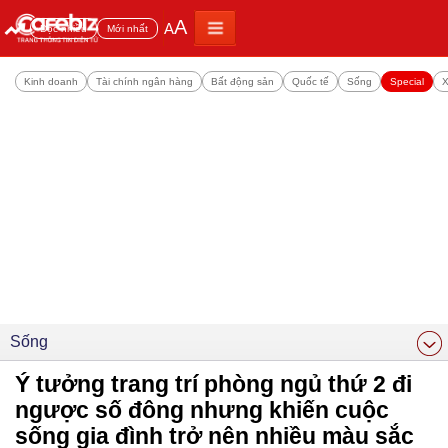
A
A
Đọc nhiều
Mới nhất
Kinh doanh
Tài chính ngân hàng
Bất động sản
Quốc tế
Sống
Special
X
Sống
Ý tưởng trang trí phòng ngủ thứ 2 đi
ngược số đông nhưng khiến cuộc
sống gia đình trở nên nhiều màu sắc