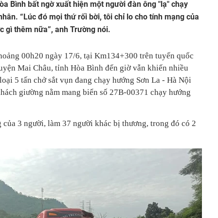
òa Bình bất ngờ xuất hiện một người đàn ông "lạ" chạy
hân. “Lúc đó mọi thứ rối bời, tôi chỉ lo cho tính mạng của
c gì thêm nữa”, anh Trường nói.
khoảng 00h20 ngày 17/6, tại Km134+300 trên tuyến quốc
uyện Mai Châu, tỉnh Hòa Bình đến giờ vẫn khiến nhiều
 loại 5 tấn chở sắt vụn đang chạy hướng Sơn La - Hà Nội
e khách giường nằm mang biển số 27B-00371 chạy hướng
 của 3 người, làm 37 người khác bị thương, trong đó có 2