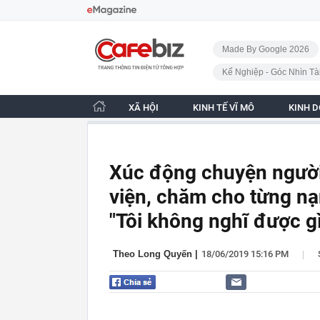
Bỏ qua điều hướng
CafeBiz - Trang chủ
Made By Google 2026
Kế Nghiệp - Góc Nhìn Tà
XÃ HỘI
KINH TẾ VĨ MÔ
KINH 
Xúc động chuyện người
viện, chăm cho từng nạ
"Tôi không nghĩ được g
|
Theo Long Quyến
|
18/06/2019 15:16 PM