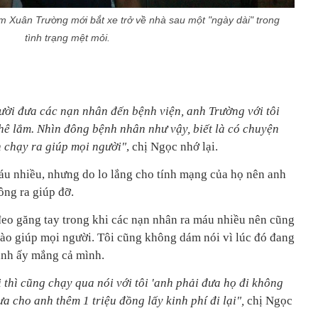
Xuân Trường mới bắt xe trở về nhà sau một "ngày dài" trong
tình trạng mệt mỏi.
gười đưa các nạn nhân đến bệnh viện, anh Trường với tôi
hê lắm. Nhìn đông bệnh nhân như vậy, biết là có chuyện
 chạy ra giúp mọi người"
, chị Ngọc nhớ lại.
u nhiều, nhưng do lo lắng cho tính mạng của họ nên anh
ng ra giúp đỡ.
đeo găng tay trong khi các nạn nhân ra máu nhiều nên cũng
ào giúp mọi người. Tôi cũng không dám nói vì lúc đó đang
 anh ấy mắng cả mình.
thì cũng chạy qua nói với tôi 'anh phải đưa họ đi không
ưa cho anh thêm 1 triệu đồng lấy kinh phí đi lại",
chị Ngọc