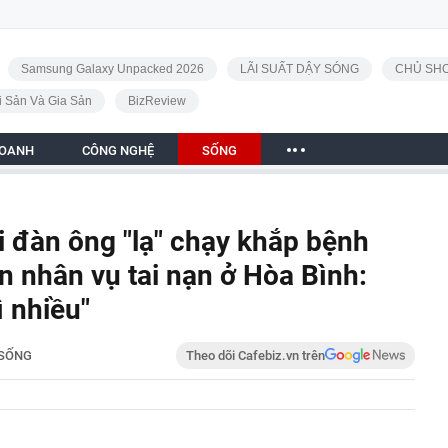
Samsung Galaxy Unpacked 2026
LÃI SUẤT DẬY SÓNG
CHỦ SHO
i Sản Và Gia Sản
BizReview
DOANH
CÔNG NGHỆ
SỐNG
 đàn ông "lạ" chạy khắp bệnh
n nhân vụ tai nạn ở Hòa Bình:
ì nhiều"
SỐNG
Theo dõi Cafebiz.vn trên