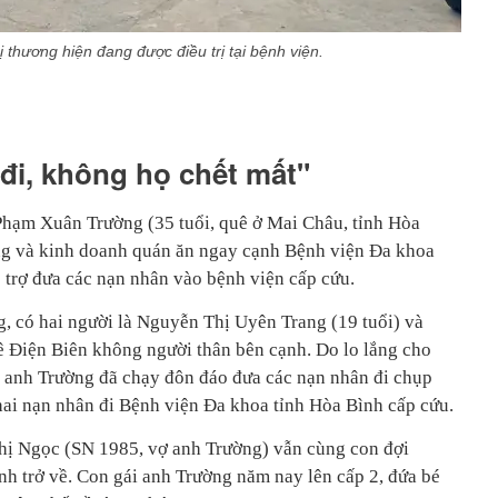
 thương hiện đang được điều trị tại bệnh viện.
đi, không họ chết mất"
Phạm Xuân Trường (35 tuổi, quê ở Mai Châu, tỉnh Hòa
ống và kinh doanh quán ăn ngay cạnh Bệnh viện Đa khoa
trợ đưa các nạn nhân vào bệnh viện cấp cứu.
g, có hai người là Nguyễn Thị Uyên Trang (19 tuổi) và
ê Điện Biên không người thân bên cạnh. Do lo lắng cho
 anh Trường đã chạy đôn đáo đưa các nạn nhân đi chụp
hai nạn nhân đi Bệnh viện Đa khoa tỉnh Hòa Bình cấp cứu.
hị Ngọc (SN 1985, vợ anh Trường) vẫn cùng con đợi
nh trở về. Con gái anh Trường năm nay lên cấp 2, đứa bé