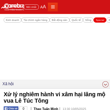
A
A
Đọc nhiều
Mới nhất
Kinh doanh
Tài chính ngân hàng
Bất động sản
Quốc tế
Sống
Special
X
Xã hội
Xử lý nghiêm hành vi xâm hại lăng mộ
vua Lê Túc Tông
|
|
0
Theo Tuấn Minh
13:30 10/05/2025