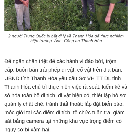
2 người Trung Quốc bị bắt di lý về Thanh Hóa để thực nghiệm
hiện trường. Ảnh: Công an Thanh Hóa
Để ngăn chặn triệt để các hành vi đào bới, trộm
cắp, buôn bán trái phép di vật, cổ vật trên địa bàn,
UBND tỉnh Thanh Hóa yêu cầu Sở VH-TT-DL tỉnh
Thanh Hóa chủ trì thực hiện việc rà soát, kiểm kê và
số hóa toàn bộ di tích, di vật hiện có, thiết lập hồ sơ
quản lý chặt chẽ, tránh thất thoát; lắp đặt biển báo,
mốc giới tại các điểm di tích, tổ chức tuần tra, giám
sát bằng camera tại những khu vực trọng điểm có
nguy cơ bị xâm hại.