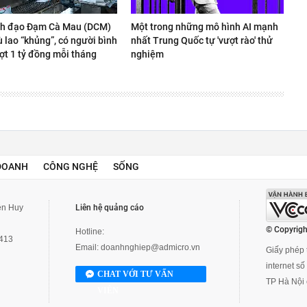
nh đạo Đạm Cà Mau (DCM)
Một trong những mô hình AI mạnh
 lao “khủng”, có người bình
nhất Trung Quốc tự 'vượt rào' thử
ợt 1 tỷ đồng mỗi tháng
nghiệm
DOANH
CÔNG NGHỆ
SỐNG
yễn Huy
Liên hệ quảng cáo
© Copyrigh
Hotline:
3413
Email:
doanhnghiep@admicro.vn
Giấy phép t
internet s
CHAT VỚI TƯ VẤN
TP Hà Nội 
VIÊN