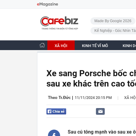
Bỏ qua điều hướng
CafeBiz - Trang chủ
Made By Google 2026
Kế Nghiệp - Góc Nhìn Tà
XÃ HỘI
KINH TẾ VĨ MÔ
KINH 
Xe sang Porsche bốc ch
sau xe khác trên cao tố
|
Theo Tr.Đức
|
11/11/2024 20:15 PM
XÃ HỘ
Sau cú tông mạnh vào sau xe ô