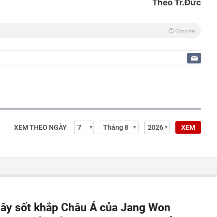
Theo Tr.Đức
Copy link
XEM THEO NGÀY
XEM
 gây sốt khắp Châu Á của Jang Won