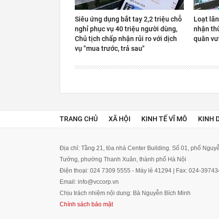
Siêu ứng dụng bắt tay 2,2 triệu chỗ
Loạt lã
nghỉ phục vụ 40 triệu người dùng,
nhận thù
Chủ tịch chấp nhận rủi ro với dịch
quân vư
vụ "mua trước, trả sau"
TRANG CHỦ
XÃ HỘI
KINH TẾ VĨ MÔ
KINH 
Địa chỉ: Tầng 21, tòa nhà Center Building. Số 01, phố Ngu
Tưởng, phường Thanh Xuân, thành phố Hà Nội
Điện thoại: 024 7309 5555 - Máy lẻ 41294 | Fax: 024-3974
Email: info@vccorp.vn
Chịu trách nhiệm nội dung: Bà Nguyễn Bích Minh
Chính sách bảo mật