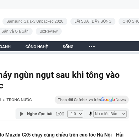
Samsung Galaxy Unpacked 2026
LÃI SUẤT DẬY SÓNG
CHỦ SHO
i Sản Và Gia Sản
BizReview
DOANH
CÔNG NGHỆ
SỐNG
áy ngùn ngụt sau khi tông vào
c
I
»
TRONG NƯỚC
Theo dõi Cafebiz.vn trên
1:06
Nghe đọc bài
tô Mazda CX5 chạy cùng chiều trên cao tốc Hà Nội - Hải