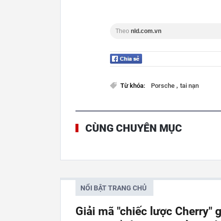
Theo
nld.com.vn
,
Từ khóa:
Porsche
tai nạn
CÙNG CHUYÊN MỤC
NỔI BẬT TRANG CHỦ
Giải mã "chiếc lược Cherry"