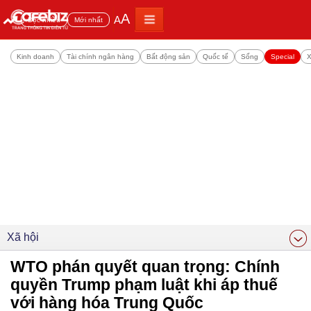
A
A
Đọc nhiều
Mới nhất
Kinh doanh
Tài chính ngân hàng
Bất động sản
Quốc tế
Sống
Special
X
Xã hội
WTO phán quyết quan trọng: Chính
quyền Trump phạm luật khi áp thuế
với hàng hóa Trung Quốc