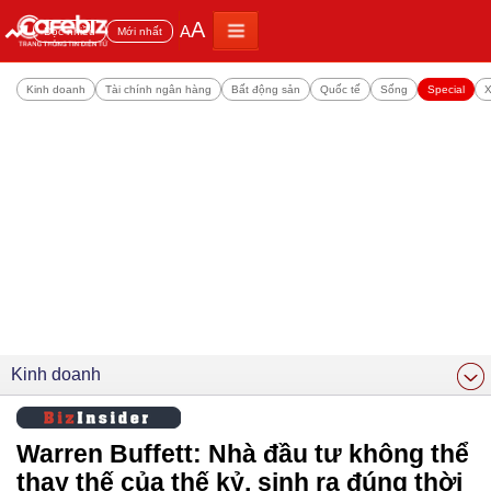
A
A
Đọc nhiều
Mới nhất
Kinh doanh
Tài chính ngân hàng
Bất động sản
Quốc tế
Sống
Special
X
Kinh doanh
Warren Buffett: Nhà đầu tư không thể
thay thế của thế kỷ, sinh ra đúng thời