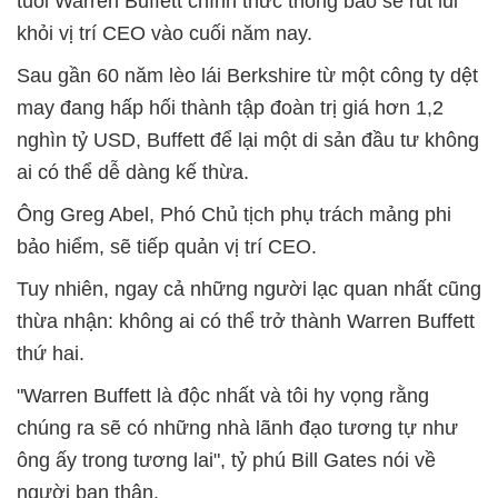
tuổi Warren Buffett chính thức thông báo sẽ rút lui
khỏi vị trí CEO vào cuối năm nay.
Sau gần 60 năm lèo lái Berkshire từ một công ty dệt
may đang hấp hối thành tập đoàn trị giá hơn 1,2
nghìn tỷ USD, Buffett để lại một di sản đầu tư không
ai có thể dễ dàng kế thừa.
Ông Greg Abel, Phó Chủ tịch phụ trách mảng phi
bảo hiểm, sẽ tiếp quản vị trí CEO.
Tuy nhiên, ngay cả những người lạc quan nhất cũng
thừa nhận: không ai có thể trở thành Warren Buffett
thứ hai.
"Warren Buffett là độc nhất và tôi hy vọng rằng
chúng ra sẽ có những nhà lãnh đạo tương tự như
ông ấy trong tương lai", tỷ phú Bill Gates nói về
người bạn thân.