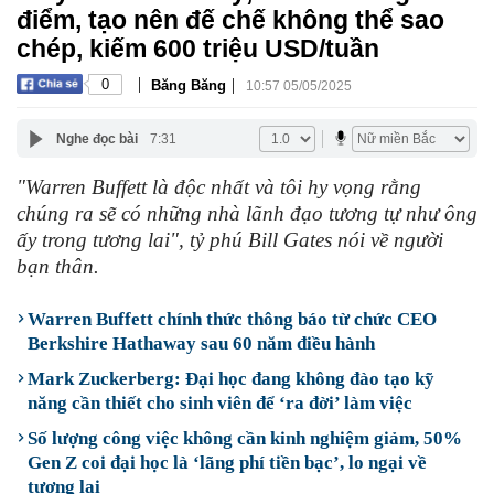
điểm, tạo nên đế chế không thể sao
chép, kiếm 600 triệu USD/tuần
|
|
0
Băng Băng
10:57 05/05/2025
Nghe đọc bài
7:31
"Warren Buffett là độc nhất và tôi hy vọng rằng
chúng ra sẽ có những nhà lãnh đạo tương tự như ông
ấy trong tương lai", tỷ phú Bill Gates nói về người
bạn thân.
Warren Buffett chính thức thông báo từ chức CEO
Berkshire Hathaway sau 60 năm điều hành
Mark Zuckerberg: Đại học đang không đào tạo kỹ
năng cần thiết cho sinh viên để ‘ra đời’ làm việc
Số lượng công việc không cần kinh nghiệm giảm, 50%
Gen Z coi đại học là ‘lãng phí tiền bạc’, lo ngại về
tương lai