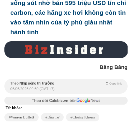
sống sót nhờ bán 595 triệu USD tín chỉ
carbon, các hãng xe hơi không còn tin
vào tầm nhìn của tỷ phú giàu nhất
hành tinh
Băng Băng
Theo
Nhịp sống thị trường
Copy link
05/05/2025 09:50 (GMT +7)
Theo dõi Cafebiz.vn trên
Từ khóa:
Warren Buffett
Đầu Tư
Chứng Khoán