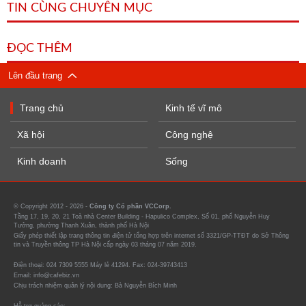
TIN CÙNG CHUYÊN MỤC
ĐỌC THÊM
Lên đầu trang
Trang chủ
Kinh tế vĩ mô
Xã hội
Công nghệ
Kinh doanh
Sống
© Copyright 2012 - 2026 -
Công ty Cổ phần VCCorp.
Tầng 17, 19, 20, 21 Toà nhà Center Building - Hapulico Complex, Số 01, phố Nguyễn Huy
Tưởng, phường Thanh Xuân, thành phố Hà Nội
Giấy phép thiết lập trang thông tin điện tử tổng hợp trên internet số 3321/GP-TTĐT do Sở Thông
tin và Truyền thông TP Hà Nội cấp ngày 03 tháng 07 năm 2019.
Điện thoại: 024 7309 5555 Máy lẻ 41294. Fax: 024-39743413
Email: info@cafebiz.vn
Chịu trách nhiệm quản lý nội dung: Bà Nguyễn Bích Minh
Hỗ trợ quảng cáo: