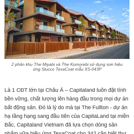
2 phân khu The Miyabi và The Komorebi sử dụng sơn hiệu
ứng Stucco TexaCoat mẫu XS-043P
Là 1 CĐT lớn tại Châu Á – Capitaland luôn đặt tính
bền vững, chất lượng lên hàng đầu trong mọi dự án
bất động sản. Đó là lý do mà tại The Fullton - dự án
hạ tầng hạng sang đầu tiên của CapitaLand tại miền
Bắc, Capitaland Vietnam đã lựa chọn dòng sản
phẩm vữa hiệu ứng TexaCoat cho 342 căn biệt thự