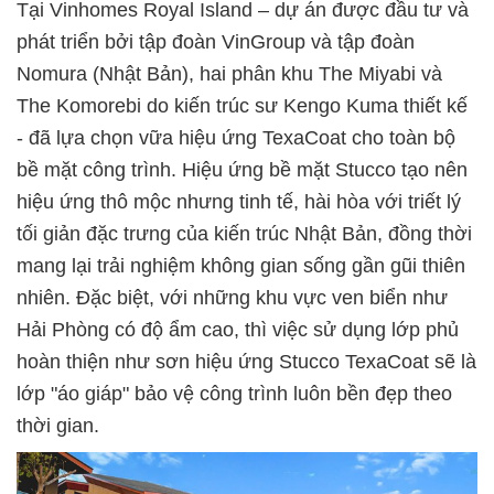
Tại Vinhomes Royal Island – dự án được đầu tư và
phát triển bởi tập đoàn VinGroup và tập đoàn
Nomura (Nhật Bản), hai phân khu The Miyabi và
The Komorebi do kiến trúc sư Kengo Kuma thiết kế
- đã lựa chọn vữa hiệu ứng TexaCoat cho toàn bộ
bề mặt công trình. Hiệu ứng bề mặt Stucco tạo nên
hiệu ứng thô mộc nhưng tinh tế, hài hòa với triết lý
tối giản đặc trưng của kiến trúc Nhật Bản, đồng thời
mang lại trải nghiệm không gian sống gần gũi thiên
nhiên. Đặc biệt, với những khu vực ven biển như
Hải Phòng có độ ẩm cao, thì việc sử dụng lớp phủ
hoàn thiện như sơn hiệu ứng Stucco TexaCoat sẽ là
lớp "áo giáp" bảo vệ công trình luôn bền đẹp theo
thời gian.