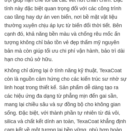
trội giúp hạn chế tối đa các vết nứt chân chim. Đặc
tính này đặc biệt quan trọng đối với các công trình
cao tầng hay dự án ven biển, nơi bề mặt vật liệu
thường xuyên chịu áp lực từ biến đổi thời tiết. Bên
cạnh đó, khả năng bền màu và chống rêu mốc ấn
tượng không chỉ bảo tồn vẻ đẹp thẩm mỹ nguyên
bản mà còn giúp tối ưu chi phí vận hành, bảo trì dài
hạn cho chủ sở hữu.
Không chỉ dừng lại ở tính năng kỹ thuật, TexaCoat
còn là nguồn cảm hứng cho các kiến trúc sư nhờ sự
linh hoạt trong thiết kế. Sản phẩm dễ dàng tạo ra
các hiệu ứng đa dạng từ phẳng mịn đến gai sần,
mang lại chiều sâu và sự đồng bộ cho không gian
sống. Đặc biệt, với thành phần tự nhiên từ đá vôi,
silica và chất kết dính an toàn, TexaCoat khẳng định
cam kết về một tương lai bền vững, phù hợp hoàn