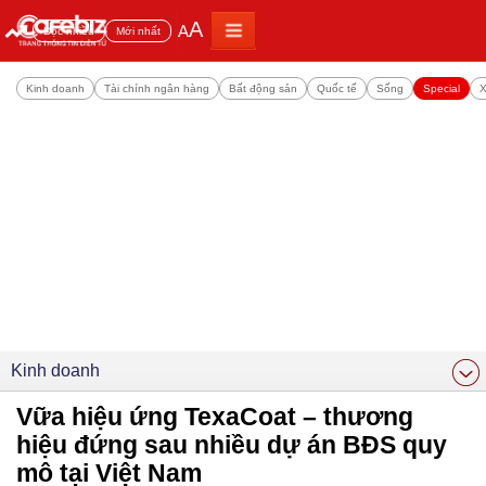
A
A
Đọc nhiều
Mới nhất
Kinh doanh
Tài chính ngân hàng
Bất động sản
Quốc tế
Sống
Special
X
Kinh doanh
Vữa hiệu ứng TexaCoat – thương
hiệu đứng sau nhiều dự án BĐS quy
mô tại Việt Nam