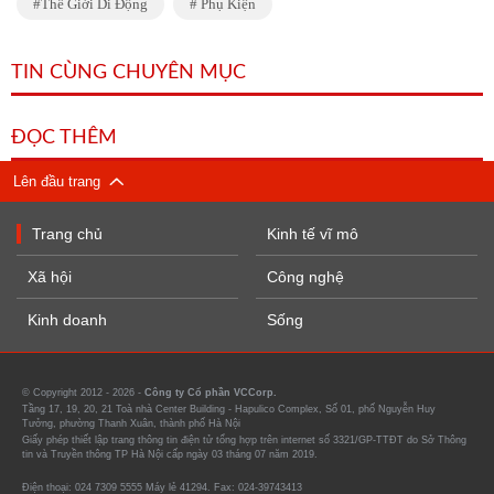
Thế Giới Di Động
Phụ Kiện
TIN CÙNG CHUYÊN MỤC
ĐỌC THÊM
Lên đầu trang
Trang chủ
Kinh tế vĩ mô
Xã hội
Công nghệ
Kinh doanh
Sống
© Copyright 2012 - 2026 -
Công ty Cổ phần VCCorp.
Tầng 17, 19, 20, 21 Toà nhà Center Building - Hapulico Complex, Số 01, phố Nguyễn Huy
Tưởng, phường Thanh Xuân, thành phố Hà Nội
Giấy phép thiết lập trang thông tin điện tử tổng hợp trên internet số 3321/GP-TTĐT do Sở Thông
tin và Truyền thông TP Hà Nội cấp ngày 03 tháng 07 năm 2019.
Điện thoại: 024 7309 5555 Máy lẻ 41294. Fax: 024-39743413