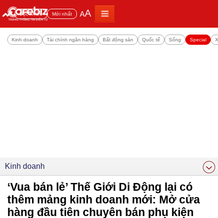
A
A
Đọc nhiều
Mới nhất
Kinh doanh
Tài chính ngân hàng
Bất động sản
Quốc tế
Sống
Special
X
Kinh doanh
‘Vua bán lẻ’ Thế Giới Di Động lại có
thêm mảng kinh doanh mới: Mở cửa
hàng đầu tiên chuyên bán phụ kiện