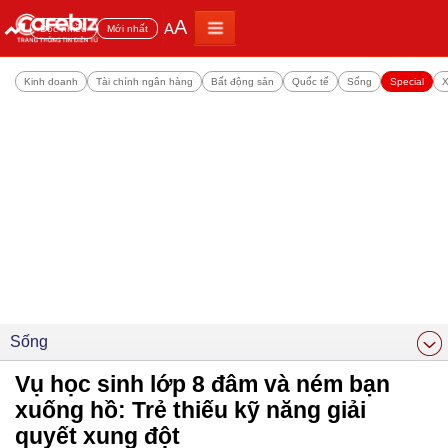
A
A
Đọc nhiều
Mới nhất
Kinh doanh
Tài chính ngân hàng
Bất động sản
Quốc tế
Sống
Special
X
Sống
Vụ học sinh lớp 8 đâm và ném bạn
xuống hồ: Trẻ thiếu kỹ năng giải
quyết xung đột