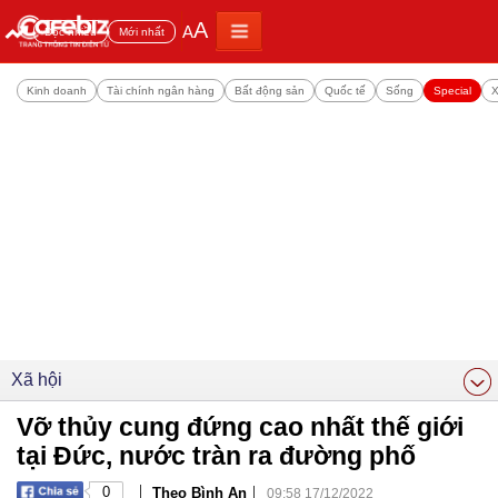
A
A
Đọc nhiều
Mới nhất
Kinh doanh
Tài chính ngân hàng
Bất động sản
Quốc tế
Sống
Special
X
Xã hội
Vỡ thủy cung đứng cao nhất thế giới
tại Đức, nước tràn ra đường phố
|
|
0
Theo Bình An
09:58 17/12/2022