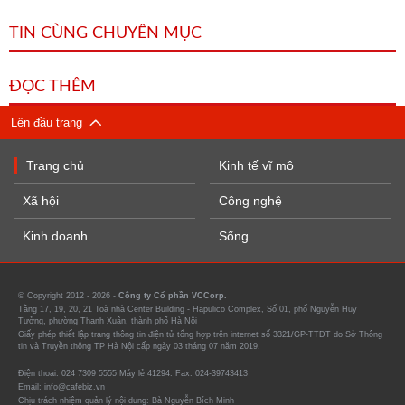
TIN CÙNG CHUYÊN MỤC
ĐỌC THÊM
Lên đầu trang
Trang chủ
Kinh tế vĩ mô
Xã hội
Công nghệ
Kinh doanh
Sống
© Copyright 2012 - 2026 -
Công ty Cổ phần VCCorp.
Tầng 17, 19, 20, 21 Toà nhà Center Building - Hapulico Complex, Số 01, phố Nguyễn Huy
Tưởng, phường Thanh Xuân, thành phố Hà Nội
Giấy phép thiết lập trang thông tin điện tử tổng hợp trên internet số 3321/GP-TTĐT do Sở Thông
tin và Truyền thông TP Hà Nội cấp ngày 03 tháng 07 năm 2019.
Điện thoại: 024 7309 5555 Máy lẻ 41294. Fax: 024-39743413
Email: info@cafebiz.vn
Chịu trách nhiệm quản lý nội dung: Bà Nguyễn Bích Minh