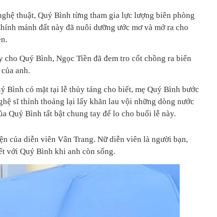
ghệ thuật, Quý Bình từng tham gia lực lượng biên phòng
Chính mảnh đất này đã nuôi dưỡng ước mơ và mở ra cho
n.
ày cho Quý Bình, Ngọc Tiền đã đem tro cốt chồng ra biển
 của anh.
ý Bình có mặt tại lễ thủy táng cho biết, mẹ Quý Bình bước
ghệ sĩ thỉnh thoảng lại lấy khăn lau vội những dòng nước
ủa Quý Bình tất bật chung tay để lo cho buổi lễ này.
iện của diễn viên Vân Trang. Nữ diễn viên là người bạn,
ết với Quý Bình khi anh còn sống.