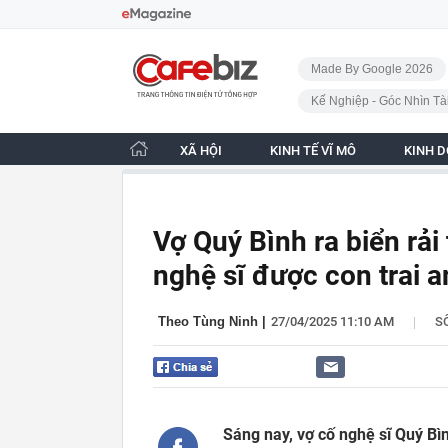
Bỏ qua điều hướng
CafeBiz - Trang chủ
Made By Google 2026
Kế Nghiệp - Góc Nhìn Tà
XÃ HỘI
KINH TẾ VĨ MÔ
KINH 
Vợ Quý Bình ra biển rải
nghệ sĩ được con trai a
|
Theo Tùng Ninh
|
27/04/2025 11:10 AM
S
Sáng nay, vợ cố nghệ sĩ Quý Bì