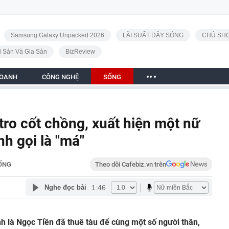
Samsung Galaxy Unpacked 2026
LÃI SUẤT DẬY SÓNG
CHỦ SHO
i Sản Và Gia Sản
BizReview
DOANH
CÔNG NGHỆ
SỐNG
 tro cốt chồng, xuất hiện một nữ
nh gọi là "má"
ỐNG
Theo dõi Cafebiz.vn trên
1:46
Nghe đọc bài
nh là Ngọc Tiền đã thuê tàu để cùng một số người thân,