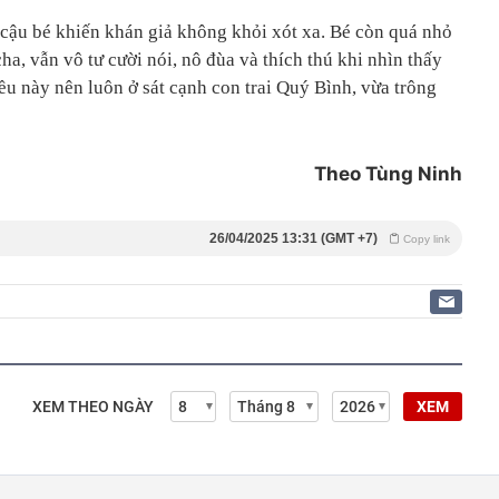
 cậu bé khiến khán giả không khỏi xót xa. Bé còn quá nhỏ
a, vẫn vô tư cười nói, nô đùa và thích thú khi nhìn thấy
ều này nên luôn ở sát cạnh con trai Quý Bình, vừa trông
Theo Tùng Ninh
26/04/2025 13:31 (GMT +7)
Copy link
XEM THEO NGÀY
XEM