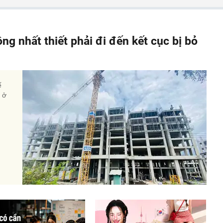
ông nhất thiết phải đi đến kết cục bị bỏ
ế
à ở