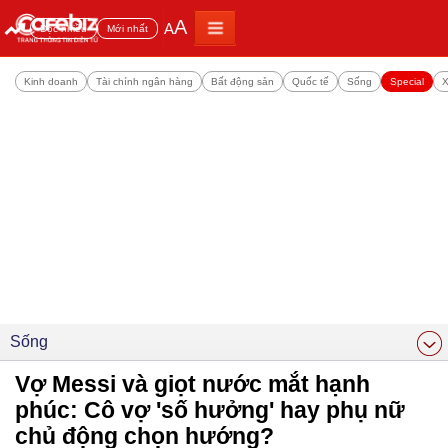
A
A
Đọc nhiều
Mới nhất
Kinh doanh
Tài chính ngân hàng
Bất động sản
Quốc tế
Sống
Special
X
Sống
Vợ Messi và giọt nước mắt hạnh
phúc: Cô vợ 'số hưởng' hay phụ nữ
chủ động chọn hướng?