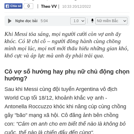
|
|
0
Theo VV
10:33 20/12/2022
Nghe đọc bài
5:04
Khi Messi tỏa sáng, mọi người cười còn vợ anh ấy
khóc. Có lẽ chỉ cô – người đồng hành cùng chồng
mình mọi lúc, mọi nơi mới thấu hiểu những gian khó,
khổ cực và áp lực mà anh ấy phải trải qua.
Cô vợ số hưởng hay phụ nữ chủ động chọn
hướng?
Sau khi Messi cùng đội tuyển Argentina vô địch
World Cup tối 18/12, khoảnh khắc vợ anh -
Antonella Roccuzzo khóc khi nâng cúp cùng chồng
gây "bão" mạng xã hội. Cô đăng ảnh bên chồng
con:
"Cảm ơn anh cho em biết thế nào là không bỏ
cuộc, thế nào là chiến đấu đến cùng".