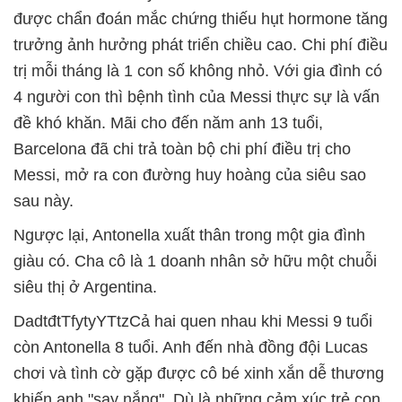
được chẩn đoán mắc chứng thiếu hụt hormone tăng
trưởng ảnh hưởng phát triển chiều cao. Chi phí điều
trị mỗi tháng là 1 con số không nhỏ. Với gia đình có
4 người con thì bệnh tình của Messi thực sự là vấn
đề khó khăn. Mãi cho đến năm anh 13 tuổi,
Barcelona đã chi trả toàn bộ chi phí điều trị cho
Messi, mở ra con đường huy hoàng của siêu sao
sau này.
Ngược lại, Antonella xuất thân trong một gia đình
giàu có. Cha cô là 1 doanh nhân sở hữu một chuỗi
siêu thị ở Argentina.
DadtđtTfytyYTtzCả hai quen nhau khi Messi 9 tuổi
còn Antonella 8 tuổi. Anh đến nhà đồng đội Lucas
chơi và tình cờ gặp được cô bé xinh xắn dễ thương
khiến anh "say nắng". Dù là những cảm xúc trẻ con