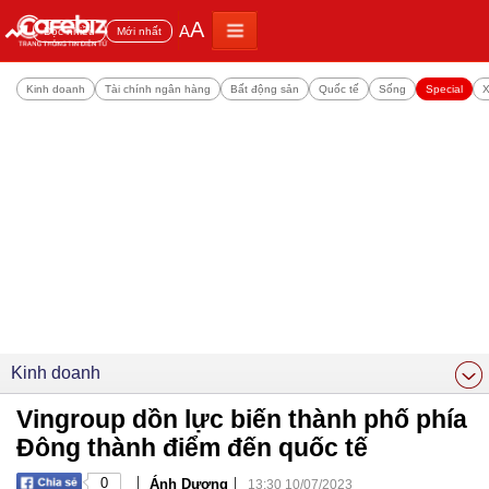
A
A
Đọc nhiều
Mới nhất
Kinh doanh
Tài chính ngân hàng
Bất động sản
Quốc tế
Sống
Special
X
Kinh doanh
Vingroup dồn lực biến thành phố phía
Đông thành điểm đến quốc tế
|
|
0
Ánh Dương
13:30 10/07/2023