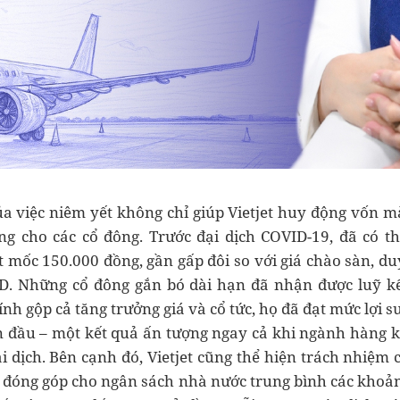
a việc niêm yết không chỉ giúp Vietjet huy động vốn m
ững cho các cổ đông. Trước đại dịch COVID-19, đã có th
 mốc 150.000 đồng, gần gấp đôi so với giá chào sàn, du
SD. Những cổ đông gắn bó dài hạn đã nhận được luỹ k
ính gộp cả tăng trưởng giá và cổ tức, họ đã đạt mức lợi su
n đầu – một kết quả ấn tượng ngay cả khi ngành hàng 
ại dịch. Bên cạnh đó, Vietjet cũng thể hiện trách nhiệm
i đóng góp cho ngân sách nhà nước trung bình các khoản 