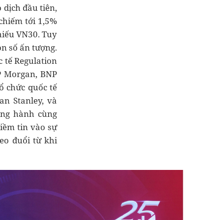
 dịch đầu tiên,
chiếm tới 1,5%
hiếu VN30. Tuy
on số ấn tượng.
 tế Regulation
JP Morgan, BNP
ổ chức quốc tế
an Stanley, và
ồng hành cùng
iềm tin vào sự
eo đuổi từ khi