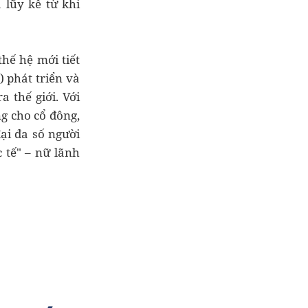
 lũy kế từ khi
thế hệ mới tiết
) phát triển và
 thế giới. Với
ững cho cổ đông,
ại đa số người
 tế" – nữ lãnh