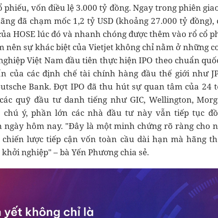
 phiếu, vốn điều lệ 3.000 tỷ đồng. Ngay trong phiên giao
ãng đã chạm mốc 1,2 tỷ USD (khoảng 27.000 tỷ đồng), 
của HOSE lúc đó và nhanh chóng được thêm vào rổ cổ p
m nên sự khác biệt của Vietjet không chỉ nằm ở những c
nghiệp Việt Nam đầu tiên thực hiện IPO theo chuẩn quốc
vấn của các định chế tài chính hàng đầu thế giới như 
eutsche Bank. Đợt IPO đã thu hút sự quan tâm của 24 t
các quỹ đầu tư danh tiếng như GIC, Wellington, Morg
chú ý, phần lớn các nhà đầu tư này vẫn tiếp tục đ
ến ngày hôm nay. "Đây là một minh chứng rõ ràng cho n
chiến lược tiếp cận vốn toàn cầu dài hạn mà hãng th
u khởi nghiệp" – bà Yến Phương chia sẻ.