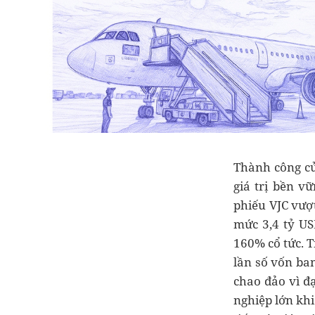
Thành công củ
giá trị bền v
phiếu VJC vượt
mức 3,4 tỷ U
160% cổ tức. T
lần số vốn ba
chao đảo vì đ
nghiệp lớn kh