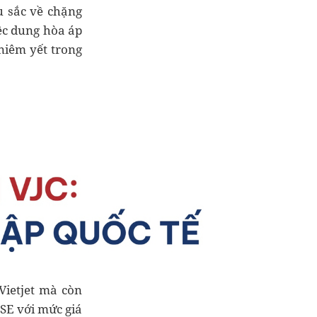
u sắc về chặng
ệc dung hòa áp
niêm yết trong
Vietjet mà còn
OSE với mức giá