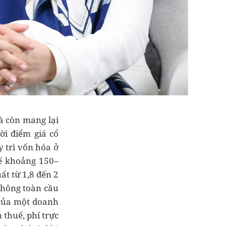
à còn mang lại
ời điểm giá cổ
y trì vốn hóa ở
ế khoảng 150–
ất từ 1,8 đến 2
không toàn cầu
 của một doanh
thuế, phí trực