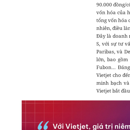
90.000 đồng/cổ
vốn hóa của h
tổng vốn hóa 
nhiên, điều là
Đây là doanh 
S, với sự tư 
Paribas, và D
lớn, bao gồm 
Fubon… Đáng 
Vietjet cho đ
minh bạch và 
Vietjet bắt đầ