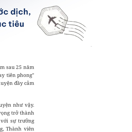
Nam sau 25 năm
ay tiên phong"
huyện đầy cảm
huyện như vậy.
vọng trở thành
với sự trưởng
g, Thành viên