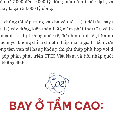
tiếp từ 7.000 đến 9.000 tỷ đồng mỗi năm trước dịch, và
nay là gần 55.000 tỷ đồng.
a chúng tôi tập trung vào ba yếu tố — (1) đội tàu bay 
u (2) xây dựng, kiện toàn ESG, giảm phát thải CO₂ và (3
doanh ra thị trường quốc tế, đưa hình ảnh Việt Nam ra
ị niêm yết không chỉ là chi phí thấp, mà là giá trị bền v
ng tiện vận tải hàng không chi phí thấp phù hợp với đ
 góp phần phát triển TTCK Việt Nam và hội nhập quốc
t khẳng định.