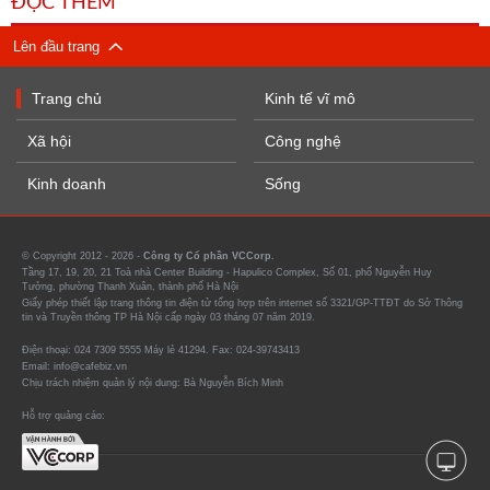
ĐỌC THÊM
Lên đầu trang
Trang chủ
Kinh tế vĩ mô
Xã hội
Công nghệ
Kinh doanh
Sống
© Copyright 2012 - 2026 -
Công ty Cổ phần VCCorp.
Tầng 17, 19, 20, 21 Toà nhà Center Building - Hapulico Complex, Số 01, phố Nguyễn Huy
Tưởng, phường Thanh Xuân, thành phố Hà Nội
Giấy phép thiết lập trang thông tin điện tử tổng hợp trên internet số 3321/GP-TTĐT do Sở Thông
tin và Truyền thông TP Hà Nội cấp ngày 03 tháng 07 năm 2019.
Điện thoại: 024 7309 5555 Máy lẻ 41294. Fax: 024-39743413
Email: info@cafebiz.vn
Chịu trách nhiệm quản lý nội dung: Bà Nguyễn Bích Minh
Hỗ trợ quảng cáo: