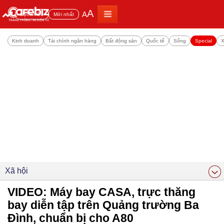
A
A
Đọc nhiều
Mới nhất
Kinh doanh
Tài chính ngân hàng
Bất động sản
Quốc tế
Sống
Special
X
Xã hội
VIDEO: Máy bay CASA, trực thăng
bay diễn tập trên Quảng trường Ba
Đình, chuẩn bị cho A80