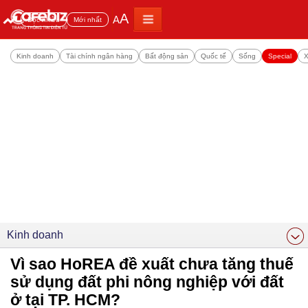
A
A
Đọc nhiều
Mới nhất
Kinh doanh
Tài chính ngân hàng
Bất động sản
Quốc tế
Sống
Special
X
Kinh doanh
Vì sao HoREA đề xuất chưa tăng thuế
sử dụng đất phi nông nghiệp với đất
ở tại TP. HCM?