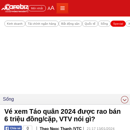
A
A
Đọc nhiều
Mới nhất
Kinh doanh
Tài chính ngân hàng
Bất động sản
Quốc tế
Sống
Special
X
Sống
Vé xem Táo quân 2024 được rao bán
6 triệu đồng/cặp, VTV nói gì?
|
|
0
Theo Ngọc Thanh /VTC
21:17 13/01/2024