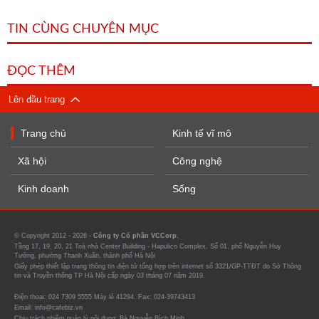
TIN CÙNG CHUYÊN MỤC
ĐỌC THÊM
Lên đầu trang
Trang chủ
Kinh tế vĩ mô
Xã hội
Công nghệ
Kinh doanh
Sống
© Copyright 2012 - 2026 -
Công ty Cổ phần VCCorp.
Tầng 17, 19, 20, 21 Toà nhà Center Building - Hapulico Complex, Số 01, phố Nguyễn Huy
Tưởng, phường Thanh Xuân, thành phố Hà Nội
Giấy phép thiết lập trang thông tin điện tử tổng hợp trên internet số 3321/GP-TTĐT do Sở Thông
tin và Truyền thông TP Hà Nội cấp ngày 03 tháng 07 năm 2019.
Điện thoại: 024 7309 5555 Máy lẻ 41294. Fax: 024-39743413
Email: info@cafebiz.vn
Chịu trách nhiệm quản lý nội dung: Bà Nguyễn Bích Minh