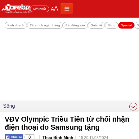
A
A
Đọc nhiều
Mới nhất
Kinh doanh
Tài chính ngân hàng
Bất động sản
Quốc tế
Sống
Special
X
Sống
VĐV Olympic Triều Tiên từ chối nhận
điện thoại do Samsung tặng
|
|
0
Theo Bình Minh
15:20 11/08/2024