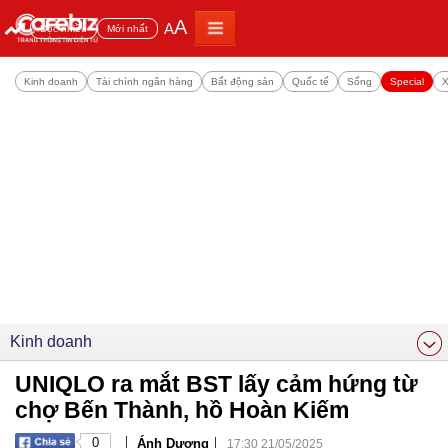
A
A
Đọc nhiều
Mới nhất
Kinh doanh
Tài chính ngân hàng
Bất động sản
Quốc tế
Sống
Special
X
Kinh doanh
UNIQLO ra mắt BST lấy cảm hứng từ
chợ Bến Thành, hồ Hoàn Kiếm
|
|
0
Ánh Dương
17:30 21/05/2025