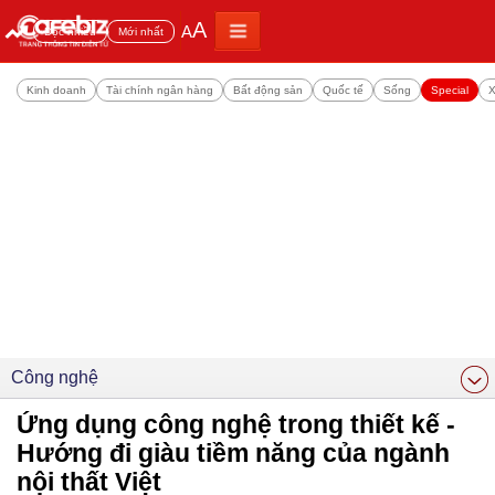
A
A
Đọc nhiều
Mới nhất
Kinh doanh
Tài chính ngân hàng
Bất động sản
Quốc tế
Sống
Special
X
Công nghệ
Ứng dụng công nghệ trong thiết kế -
Hướng đi giàu tiềm năng của ngành
nội thất Việt