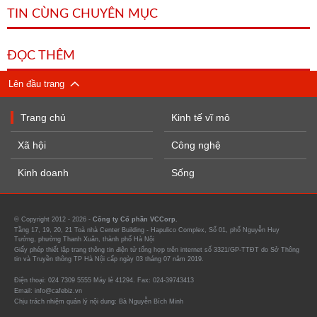
TIN CÙNG CHUYÊN MỤC
ĐỌC THÊM
Lên đầu trang
Trang chủ
Kinh tế vĩ mô
Xã hội
Công nghệ
Kinh doanh
Sống
© Copyright 2012 - 2026 -
Công ty Cổ phần VCCorp.
Tầng 17, 19, 20, 21 Toà nhà Center Building - Hapulico Complex, Số 01, phố Nguyễn Huy
Tưởng, phường Thanh Xuân, thành phố Hà Nội
Giấy phép thiết lập trang thông tin điện tử tổng hợp trên internet số 3321/GP-TTĐT do Sở Thông
tin và Truyền thông TP Hà Nội cấp ngày 03 tháng 07 năm 2019.
Điện thoại: 024 7309 5555 Máy lẻ 41294. Fax: 024-39743413
Email: info@cafebiz.vn
Chịu trách nhiệm quản lý nội dung: Bà Nguyễn Bích Minh