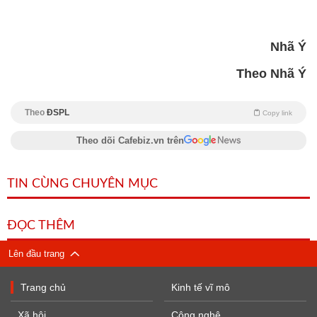
Nhã Ý
Theo Nhã Ý
Theo
ĐSPL
Copy link
Theo dõi Cafebiz.vn trên
TIN CÙNG CHUYÊN MỤC
ĐỌC THÊM
Lên đầu trang
Trang chủ
Kinh tế vĩ mô
Xã hội
Công nghệ