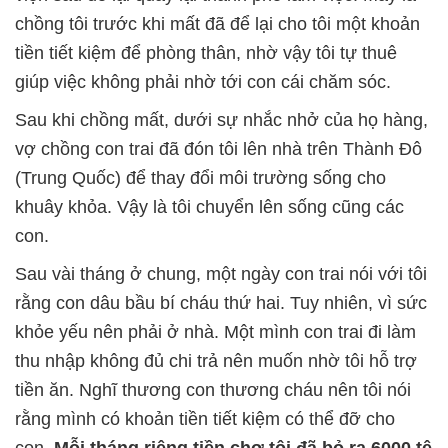
chồng tôi trước khi mất đã để lại cho tôi một khoản
tiền tiết kiệm để phòng thân, nhờ vậy tôi tự thuê
giúp việc không phải nhờ tới con cái chăm sóc.
Sau khi chồng mất, dưới sự nhắc nhở của họ hàng,
vợ chồng con trai đã đón tôi lên nhà trên Thành Đô
(Trung Quốc) để thay đổi môi trường sống cho
khuây khỏa. Vậy là tôi chuyển lên sống cũng các
con.
Sau vài tháng ở chung, một ngày con trai nói với tôi
rằng con dâu bầu bí cháu thứ hai. Tuy nhiên, vì sức
khỏe yếu nên phải ở nhà. Một mình con trai đi làm
thu nhập không đủ chi trả nên muốn nhờ tôi hỗ trợ
tiền ăn. Nghĩ thương con thương cháu nên tôi nói
rằng mình có khoản tiền tiết kiệm có thể đỡ cho
con.
Mỗi tháng riêng tiền chợ tôi đã bỏ ra 6000 tệ