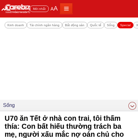
A
A
Đọc nhiều
Mới nhất
Kinh doanh
Tài chính ngân hàng
Bất động sản
Quốc tế
Sống
Special
X
Sống
U70 ăn Tết ở nhà con trai, tôi thấm
thía: Con bất hiếu thường trách ba
mẹ, người xấu mắc nợ oán chủ cho