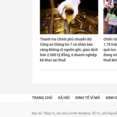
Thanh tra Chính phủ chuyển Bộ
Chiếc t
Công an thông tin 7 cá nhân bán
1,78 tri
vàng không rõ nguồn gốc, giao dịch
quà lưu
hơn 2.000 tỷ đồng, 6 doanh nghiệp
đang nó
kê khai sai thuế
thuế kh
TRANG CHỦ
XÃ HỘI
KINH TẾ VĨ MÔ
KINH 
Địa chỉ: Tầng 21, tòa nhà Center Building. Số 01, phố Ngu