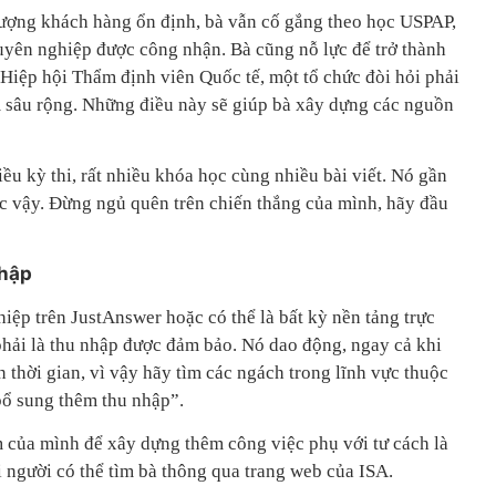
lượng khách hàng ổn định, bà vẫn cố gắng theo học USPAP,
huyên nghiệp được công nhận. Bà cũng nỗ lực để trở thành
Hiệp hội Thẩm định viên Quốc tế, một tổ chức đòi hỏi phải
 sâu rộng. Những điều này sẽ giúp bà xây dựng các nguồn
hiều kỳ thi, rất nhiều khóa học cùng nhiều bài viết. Nó gần
ọc vậy. Đừng ngủ quên trên chiến thắng của mình, hãy đầu
nhập
iệp trên JustAnswer hoặc có thể là bất kỳ nền tảng trực
phải là thu nhập được đảm bảo. Nó dao động, ngay cả khi
n thời gian, vì vậy hãy tìm các ngách trong lĩnh vực thuộc
bổ sung thêm thu nhập”.
 của mình để xây dựng thêm công việc phụ với tư cách là
 người có thể tìm bà thông qua trang web của ISA.