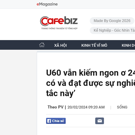
Bỏ qua điều hướng
CafeBiz - Trang chủ
Made By Google 2026
Kế Nghiệp - Góc Nhìn Tà
XÃ HỘI
KINH TẾ VĨ MÔ
KINH 
U60 vẫn kiếm ngon ơ 24
có và đạt được sự nghi
tắc này’
|
Theo PV
|
20/02/2024 09:20 AM
SỐNG