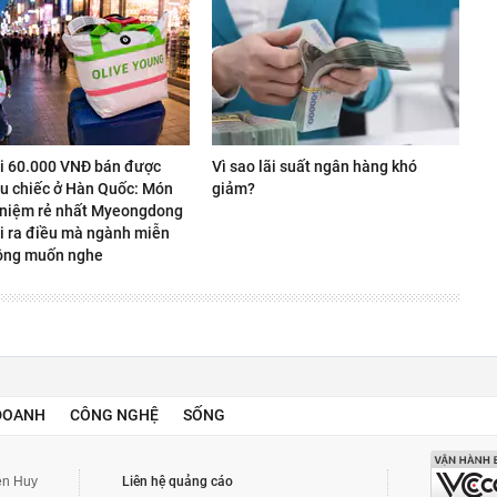
úi 60.000 VNĐ bán được
Vì sao lãi suất ngân hàng khó
ệu chiếc ở Hàn Quốc: Món
giảm?
 niệm rẻ nhất Myeongdong
i ra điều mà ngành miễn
ông muốn nghe
DOANH
CÔNG NGHỆ
SỐNG
yễn Huy
Liên hệ quảng cáo