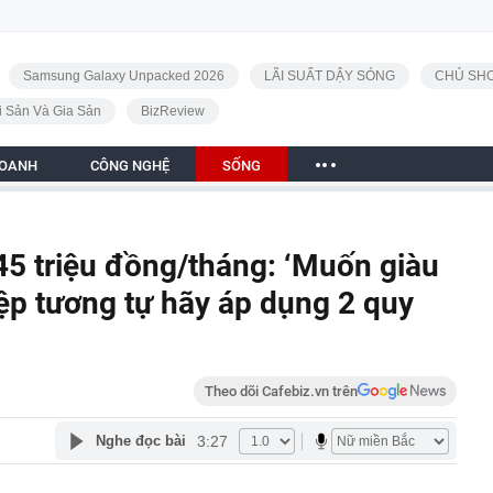
Samsung Galaxy Unpacked 2026
LÃI SUẤT DẬY SÓNG
CHỦ SHO
i Sản Và Gia Sản
BizReview
DOANH
CÔNG NGHỆ
SỐNG
5 triệu đồng/tháng: ‘Muốn giàu
ệp tương tự hãy áp dụng 2 quy
Theo dõi Cafebiz.vn trên
3:27
Nghe đọc bài