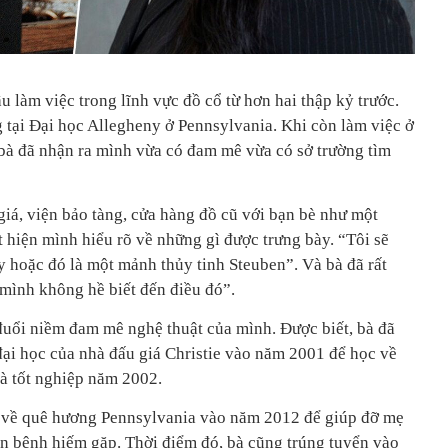
u làm việc trong lĩnh vực đồ cổ từ hơn hai thập kỷ trước.
 tại Đại học Allegheny ở Pennsylvania. Khi còn làm việc ở
à đã nhận ra mình vừa có đam mê vừa có sở trường tìm
giá, viện bảo tàng, cửa hàng đồ cũ với bạn bè như một
 hiện mình hiểu rõ về những gì được trưng bày. “Tôi sẽ
ny hoặc đó là một mảnh thủy tinh Steuben”. Và bà đã rất
 mình không hề biết đến điều đó”.
 đuổi niềm đam mê nghệ thuật của mình. Được biết, bà đã
đại học của nhà đấu giá Christie vào năm 2001 để học về
 Bà tốt nghiệp năm 2002.
 về quê hương Pennsylvania vào năm 2012 để giúp đỡ mẹ
n bệnh hiếm gặp. Thời điểm đó, bà cũng trúng tuyển vào