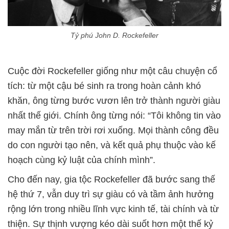
Tỷ phú John D. Rockefeller
Cuộc đời Rockefeller giống như một câu chuyện cổ
tích: từ một cậu bé sinh ra trong hoàn cảnh khó
khăn, ông từng bước vươn lên trở thành người giàu
nhất thế giới. Chính ông từng nói: “Tôi không tin vào
may mắn từ trên trời rơi xuống. Mọi thành công đều
do con người tạo nên, và kết quả phụ thuộc vào kế
hoạch cùng kỷ luật của chính mình”.
Cho đến nay, gia tộc Rockefeller đã bước sang thế
hệ thứ 7, vẫn duy trì sự giàu có và tầm ảnh hưởng
rộng lớn trong nhiều lĩnh vực kinh tế, tài chính và từ
thiện. Sự thịnh vượng kéo dài suốt hơn một thế kỷ