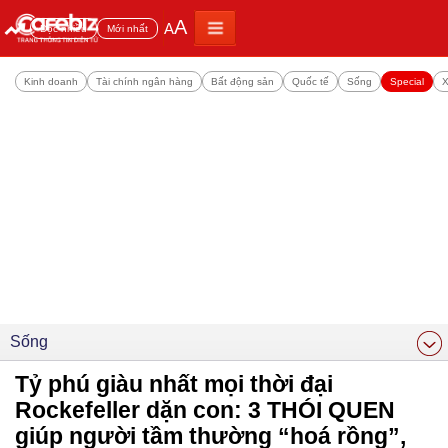
A
A
Đọc nhiều
Mới nhất
Kinh doanh
Tài chính ngân hàng
Bất động sản
Quốc tế
Sống
Special
X
Sống
Tỷ phú giàu nhất mọi thời đại
Rockefeller dặn con: 3 THÓI QUEN
giúp người tầm thường “hoá rồng”,