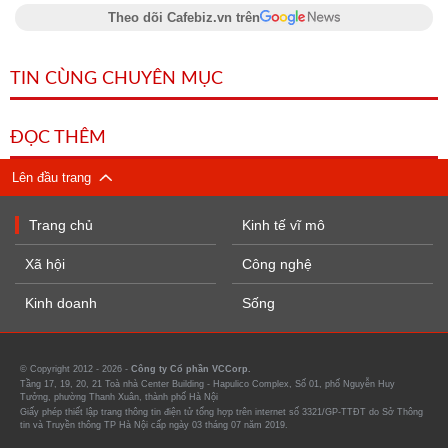
Theo dõi Cafebiz.vn trên
TIN CÙNG CHUYÊN MỤC
ĐỌC THÊM
Lên đầu trang
Trang chủ
Kinh tế vĩ mô
Xã hội
Công nghệ
Kinh doanh
Sống
© Copyright 2012 - 2026 -
Công ty Cổ phần VCCorp.
Tầng 17, 19, 20, 21 Toà nhà Center Building - Hapulico Complex, Số 01, phố Nguyễn Huy
Tưởng, phường Thanh Xuân, thành phố Hà Nội
Giấy phép thiết lập trang thông tin điện tử tổng hợp trên internet số 3321/GP-TTĐT do Sở Thông
tin và Truyền thông TP Hà Nội cấp ngày 03 tháng 07 năm 2019.