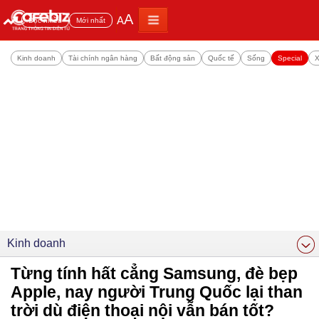
A
A
Đọc nhiều
Mới nhất
Kinh doanh
Tài chính ngân hàng
Bất động sản
Quốc tế
Sống
Special
X
Kinh doanh
Từng tính hất cẳng Samsung, đè bẹp
Apple, nay người Trung Quốc lại than
trời dù điện thoại nội vẫn bán tốt?