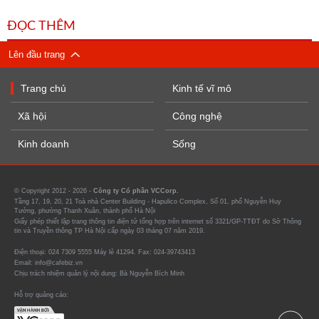
ĐỌC THÊM
Lên đầu trang
Trang chủ
Kinh tế vĩ mô
Xã hội
Công nghệ
Kinh doanh
Sống
© Copyright 2012 - 2026 -
Công ty Cổ phần VCCorp.
Tầng 17, 19, 20, 21 Toà nhà Center Building - Hapulico Complex, Số 01, phố Nguyễn Huy
Tưởng, phường Thanh Xuân, thành phố Hà Nội
Giấy phép thiết lập trang thông tin điện tử tổng hợp trên internet số 3321/GP-TTĐT do Sở Thông
tin và Truyền thông TP Hà Nội cấp ngày 03 tháng 07 năm 2019.
Điện thoại: 024 7309 5555 Máy lẻ 41294. Fax: 024-39743413
Email: info@cafebiz.vn
Chịu trách nhiệm quản lý nội dung: Bà Nguyễn Bích Minh
Hỗ trợ quảng cáo: