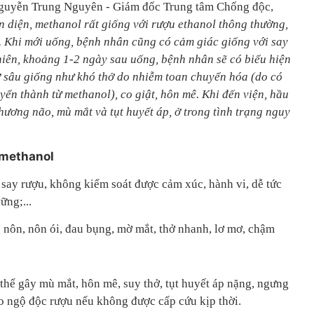
Nguyễn Trung Nguyên - Giám đốc Trung tâm Chống độc,
 diện, methanol rất giống với rượu ethanol thông thường,
. Khi mới uống, bệnh nhân cũng có cảm giác giống với say
hiên, khoảng 1-2 ngày sau uống, bệnh nhân sẽ có biểu hiện
ở sâu giống như khó thở do nhiễm toan chuyển hóa (do có
yển thành từ methanol), co giật, hôn mê. Khi đến viện, hầu
hương não, mù mắt và tụt huyết áp, ở trong tình trạng nguy
 methanol
 say rượu, không kiểm soát được cảm xúc, hành vi, dễ tức
ững;...
 nôn, nôn ói, đau bụng, mờ mắt, thở nhanh, lơ mơ, chậm
thể gây mù mắt, hôn mê, suy thở, tụt huyết áp nặng, ngưng
do ngộ độc rượu nếu không được cấp cứu kịp thời.