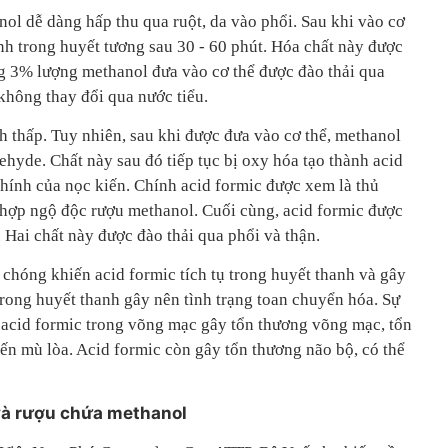
ol dễ dàng hấp thu qua ruột, da vào phổi. Sau khi vào cơ
nh trong huyết tương sau 30 - 60 phút. Hóa chất này được
 3% lượng methanol đưa vào cơ thể được đào thải qua
không thay đổi qua nước tiểu.
h thấp. Tuy nhiên, sau khi được đưa vào cơ thể, methanol
ehyde. Chất này sau đó tiếp tục bị oxy hóa tạo thành acid
chính của nọc kiến. Chính acid formic được xem là thủ
hợp ngộ độc rượu methanol. Cuối cùng, acid formic được
Hai chất này được đào thải qua phổi và thận.
chóng khiến acid formic tích tụ trong huyết thanh và gây
 trong huyết thanh gây nên tình trạng toan chuyển hóa. Sự
 acid formic trong võng mạc gây tổn thương võng mạc, tổn
đến mù lòa. Acid formic còn gây tổn thương não bộ, có thể
và rượu chứa methanol