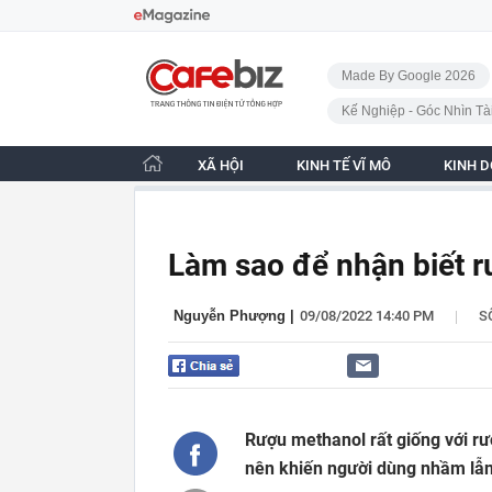
Bỏ qua điều hướng
CafeBiz - Trang chủ
Made By Google 2026
Kế Nghiệp - Góc Nhìn Tà
XÃ HỘI
KINH TẾ VĨ MÔ
KINH 
Làm sao để nhận biết 
|
Nguyễn Phượng
|
09/08/2022 14:40 PM
S
Rượu methanol rất giống với rư
nên khiến người dùng nhầm lẫn