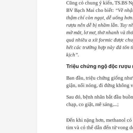
Cũng có chung ý kiến, TS.BS 
BV Bạch Mai cho biết:
“Về nhận
thậm chí còn ngọt, dễ uống hơn
rượu nên dễ bị nhầm lẫn. Tuy n
mờ mắt, lơ mơ, thở nhanh và th
quá nhiều a xít formic được chu
hết các trường hợp này đã tổn t
kịch”.
Triệu chứng ngộ độc rượu
Ban đầu, triệu chứng giống như
giận, nổi nóng, đi đứng không v
Sau đó, bệnh nhân bắt đầu buồn
chạp, co giật, mê sảng,...;
Đến khi nặng hơn, methanol có 
tim và có thể dẫn đến tử vong 