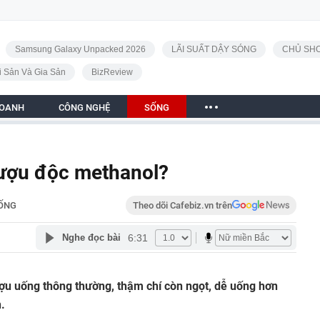
Samsung Galaxy Unpacked 2026
LÃI SUẤT DẬY SÓNG
CHỦ SHO
i Sản Và Gia Sản
BizReview
DOANH
CÔNG NGHỆ
SỐNG
rượu độc methanol?
ỐNG
Theo dõi Cafebiz.vn trên
6:31
Nghe đọc bài
ợu uống thông thường, thậm chí còn ngọt, dễ uống hơn
.