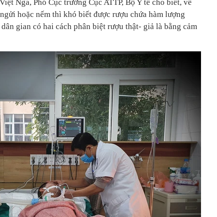
 Việt Nga, Phó Cục trưởng Cục ATTP, Bộ Y tế cho biết, về
 ngửi hoặc nếm thì khó biết được rượu chứa hàm lượng
dân gian có hai cách phân biệt rượu thật- giả là bằng cảm