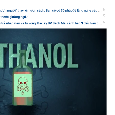
 thay vì mượn sách: Bạn sẽ có 30 phút để lắng nghe câu chuyện về cuộc đời của những người xa lạ
 trước giường ngủ?
nhập viện và tử vong: Bác sỹ BV Bạch Mai cảnh báo 3 dấu hiệu cha mẹ không được bỏ qua