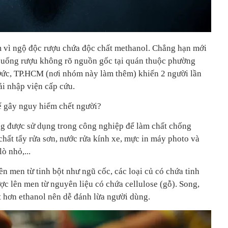
m vì ngộ độc rượu chứa độc chất methanol. Chẳng hạn mới
n uống rượu không rõ nguồn gốc tại quán thuộc phường
ức, TP.HCM (nơi nhóm này làm thêm) khiến 2 người lần
ải nhập viện cấp cứu.
hể gây nguy hiểm chết người?
ng được sử dụng trong công nghiệp để làm chất chống
chất tẩy rửa sơn, nước rửa kính xe, mực in máy photo và
ò nhỏ,...
n men từ tinh bột như ngũ cốc, các loại củ có chứa tinh
ợc lên men từ nguyên liệu có chứa cellulose (gỗ). Song,
t hơn ethanol nên dễ đánh lừa người dùng.