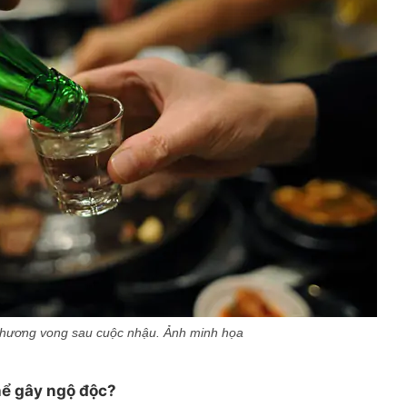
 thương vong sau cuộc nhậu. Ảnh minh họa
hể gây ngộ độc?