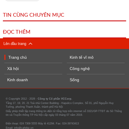
TIN CÙNG CHUYÊN MỤC
ĐỌC THÊM
Lên đầu trang
Trang chủ
Kinh tế vĩ mô
Xã hội
Công nghệ
Kinh doanh
Sống
© Copyright 2012 - 2026 -
Công ty Cổ phần VCCorp.
Tầng 17, 19, 20, 21 Toà nhà Center Building - Hapulico Complex, Số 01, phố Nguyễn Huy
Tưởng, phường Thanh Xuân, thành phố Hà Nội
Giấy phép thiết lập trang thông tin điện tử tổng hợp trên internet số 3321/GP-TTĐT do Sở Thông
tin và Truyền thông TP Hà Nội cấp ngày 03 tháng 07 năm 2019.
Điện thoại: 024 7309 5555 Máy lẻ 41294. Fax: 024-39743413
Email: info@cafebiz.vn