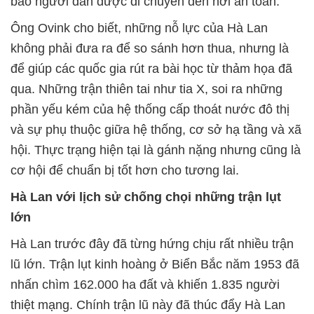
bảo người dân được di chuyển đến nơi an toàn.
Ông Ovink cho biết, những nỗ lực của Hà Lan
không phải đưa ra để so sánh hơn thua, nhưng là
để giúp các quốc gia rút ra bài học từ thảm họa đã
qua. Những trận thiên tai như tia X, soi ra những
phần yếu kém của hệ thống cấp thoát nước đô thị
và sự phụ thuộc giữa hệ thống, cơ sở hạ tầng và xã
hội. Thực trạng hiện tại là gánh nặng nhưng cũng là
cơ hội để chuẩn bị tốt hơn cho tương lai.
Hà Lan với lịch sử chống chọi những trận lụt
lớn
Hà Lan trước đây đã từng hứng chịu rất nhiều trận
lũ lớn. Trận lụt kinh hoàng ở Biển Bắc năm 1953 đã
nhấn chìm 162.000 ha đất và khiến 1.835 người
thiệt mạng. Chính trận lũ này đã thúc đẩy Hà Lan