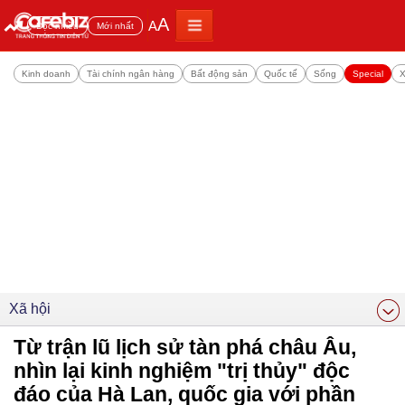
A
A
Đọc nhiều
Mới nhất
Kinh doanh
Tài chính ngân hàng
Bất động sản
Quốc tế
Sống
Special
X
Xã hội
Từ trận lũ lịch sử tàn phá châu Âu,
nhìn lại kinh nghiệm "trị thủy" độc
đáo của Hà Lan, quốc gia với phần