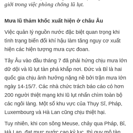
giới trong việc phòng chống lũ lụt.
Mưa lũ thảm khốc xuất hiện ở châu Âu
Việc quản lý nguồn nước đặc biệt quan trọng khi
tình trạng biến đổi khí hậu làm tăng nguy cơ xuất
hiện các hiện tượng mưa cực đoan.
Tây Âu vào đầu tháng 7 đã phải hứng chịu mưa lớn
dữ dội và lũ lụt tàn phá khắp nơi. Đức và Bỉ là hai
quốc gia chịu ảnh hưởng nặng nề bởi trận mưa lớn
ngày 14-15/7. Các nhà chức trách báo cáo có hơn
200 người thiệt mạng khi lũ lụt nhấn chìm toàn bộ
các ngôi làng. Một số khu vực của Thụy Sĩ, Pháp,
Luxembourg và Hà Lan cũng chịu thiệt hại.
Tuy nhiên, khi con sông Meuse, chảy qua Pháp, Bỉ,
Hà Lan, đạt mực nước cao kỷ lục, thì quy mô tàn