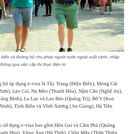
 biển và đường bộ cho phép người nước ngoài xuất cảnh, nhập
thông qua việc cấp thị thực điện tử.
 bộ áp dụng e-visa là Tây Trang (Điện Biên), Móng Cái
Sơn), Lào Cai, Na Mèo (Thanh Hóa), Nậm Cắn (Nghệ An),
ảng Bình), La Lay và Lao Bảo (Quảng Trị), Bờ Y (Kon
Ninh), Tịnh Biên và Vĩnh Xương (An Giang), Hà Tiên
ẩu sử dụng e-visa bao gồm Hòn Gai và Cẩm Phả (Quảng
hanh Hóa), Vũng Áng (Hà Tĩnh), Chân Mây (Thừa Thiên