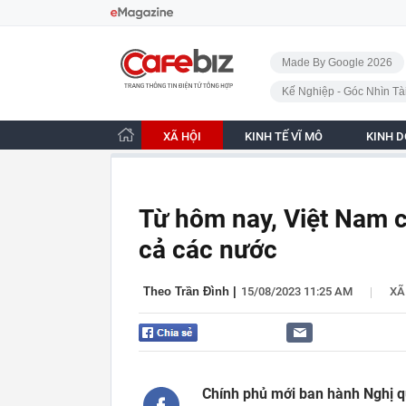
Bỏ qua điều hướng
CafeBiz - Trang chủ
Made By Google 2026
Kế Nghiệp - Góc Nhìn Tà
XÃ HỘI
KINH TẾ VĨ MÔ
KINH 
Từ hôm nay, Việt Nam c
cả các nước
|
Theo Trần Đình
|
15/08/2023 11:25 AM
XÃ
Chính phủ mới ban hành Nghị qu