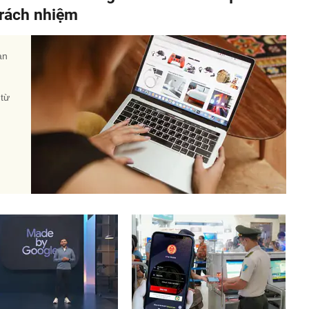
 trách nhiệm
àn
 từ