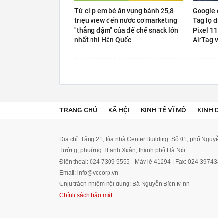
Từ clip em bé ăn vụng bánh 25,8
Google c
triệu view đến nước cờ marketing
Tag lộ d
"thắng đậm" của đế chế snack lớn
Pixel 11
nhất nhì Hàn Quốc
AirTag 
TRANG CHỦ
XÃ HỘI
KINH TẾ VĨ MÔ
KINH 
Địa chỉ: Tầng 21, tòa nhà Center Building. Số 01, phố Ngu
Tưởng, phường Thanh Xuân, thành phố Hà Nội
Điện thoại: 024 7309 5555 - Máy lẻ 41294 | Fax: 024-3974
Email: info@vccorp.vn
Chịu trách nhiệm nội dung: Bà Nguyễn Bích Minh
Chính sách bảo mật