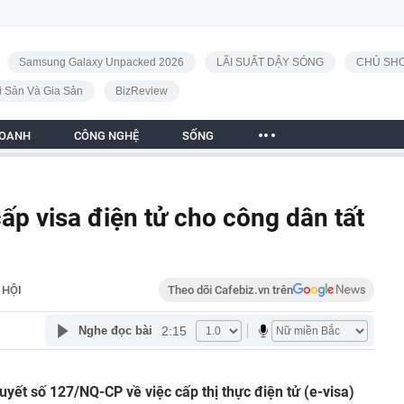
Samsung Galaxy Unpacked 2026
LÃI SUẤT DẬY SÓNG
CHỦ SHO
i Sản Và Gia Sản
BizReview
DOANH
CÔNG NGHỆ
SỐNG
ấp visa điện tử cho công dân tất
 HỘI
Theo dõi Cafebiz.vn trên
2:15
Nghe đọc bài
yết số 127/NQ-CP về việc cấp thị thực điện tử (e-visa)