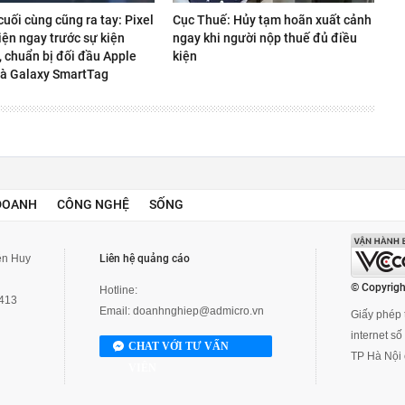
uối cùng cũng ra tay: Pixel
Cục Thuế: Hủy tạm hoãn xuất cảnh
iện ngay trước sự kiện
ngay khi người nộp thuế đủ điều
, chuẩn bị đối đầu Apple
kiện
và Galaxy SmartTag
DOANH
CÔNG NGHỆ
SỐNG
yễn Huy
Liên hệ quảng cáo
© Copyrigh
Hotline:
3413
Email:
doanhnghiep@admicro.vn
Giấy phép t
internet s
CHAT VỚI TƯ VẤN
TP Hà Nội 
VIÊN