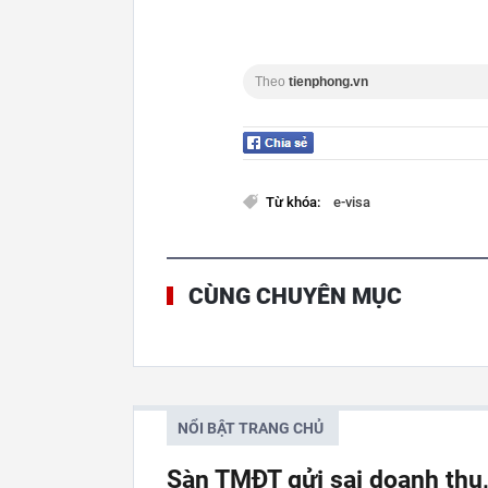
Theo
tienphong.vn
Từ khóa:
e-visa
CÙNG CHUYÊN MỤC
NỔI BẬT TRANG CHỦ
Sàn TMĐT gửi sai doanh thu