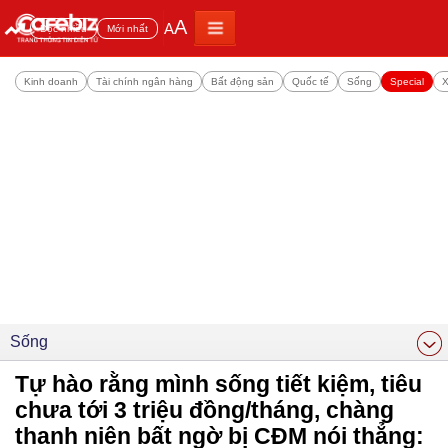
A
A
Đọc nhiều
Mới nhất
Kinh doanh
Tài chính ngân hàng
Bất động sản
Quốc tế
Sống
Special
X
Sống
Tự hào rằng mình sống tiết kiệm, tiêu
chưa tới 3 triệu đồng/tháng, chàng
thanh niên bất ngờ bị CĐM nói thẳng: