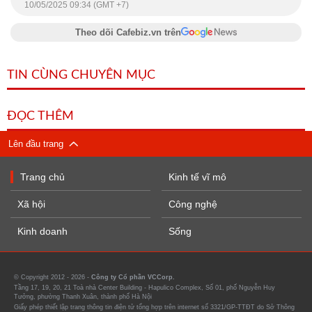
10/05/2025 09:34 (GMT +7)
Theo dõi Cafebiz.vn trên
TIN CÙNG CHUYÊN MỤC
ĐỌC THÊM
Lên đầu trang
Trang chủ
Kinh tế vĩ mô
Xã hội
Công nghệ
Kinh doanh
Sống
© Copyright 2012 - 2026 -
Công ty Cổ phần VCCorp.
Tầng 17, 19, 20, 21 Toà nhà Center Building - Hapulico Complex, Số 01, phố Nguyễn Huy
Tưởng, phường Thanh Xuân, thành phố Hà Nội
Giấy phép thiết lập trang thông tin điện tử tổng hợp trên internet số 3321/GP-TTĐT do Sở Thông