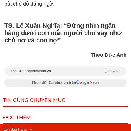
bật chế độ đáng ngờ.
TS. Lê Xuân Nghĩa: “Đừng nhìn ngân
hàng dưới con mắt người cho vay như
chủ nợ và con nợ”
Theo Đức Anh
Theo
antt.nguoiduatin.vn
Copy link
Theo dõi Cafebiz.vn trên
TIN CÙNG CHUYÊN MỤC
ĐỌC THÊM
Lên đầu trang