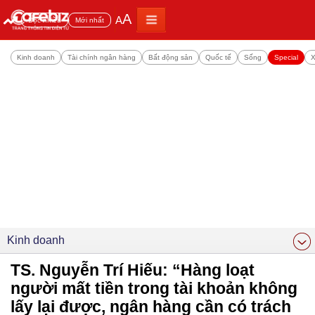
A
A
Đọc nhiều
Mới nhất
Kinh doanh
Tài chính ngân hàng
Bất động sản
Quốc tế
Sống
Special
X
Kinh doanh
TS. Nguyễn Trí Hiếu: “Hàng loạt
người mất tiền trong tài khoản không
lấy lại được, ngân hàng cần có trách