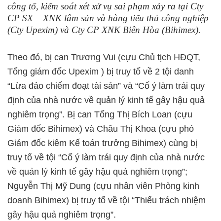
công tố, kiểm soát xét xử vụ sai phạm xảy ra tại Cty
CP SX – XNK lâm sản và hàng tiểu thủ công nghiệp
(Cty Upexim) và Cty CP XNK Biên Hòa (Bihimex).
Theo đó, bị can Trương Vui (cựu Chủ tịch HĐQT,
Tổng giám đốc Upexim ) bị truy tố về 2 tội danh
“Lừa đảo chiếm đoạt tài sản” và “Cố ý làm trái quy
định của nhà nước về quản lý kinh tế gây hậu quả
nghiêm trọng”. Bị can Tống Thị Bích Loan (cựu
Giám đốc Bihimex) và Châu Thị Khoa (cựu phó
Giám đốc kiêm Kế toán trưởng Bihimex) cùng bị
truy tố về tội “Cố ý làm trái quy định của nhà nước
về quản lý kinh tế gây hậu quả nghiêm trọng”;
Nguyễn Thị Mỹ Dung (cựu nhân viên Phòng kinh
doanh Bihimex) bị truy tố về tội “Thiếu trách nhiệm
gây hậu quả nghiêm trọng”.