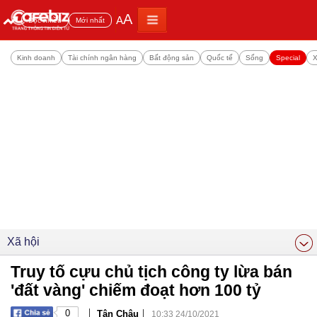
A
A
Đọc nhiều
Mới nhất
Kinh doanh
Tài chính ngân hàng
Bất động sản
Quốc tế
Sống
Special
X
Xã hội
Truy tố cựu chủ tịch công ty lừa bán
'đất vàng' chiếm đoạt hơn 100 tỷ
|
|
0
Tân Châu
10:33 24/10/2021