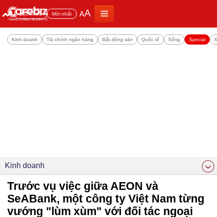
A
A
Đọc nhiều
Mới nhất
Kinh doanh
Tài chính ngân hàng
Bất động sản
Quốc tế
Sống
Special
X
Kinh doanh
Trước vụ việc giữa AEON và
SeABank, một công ty Việt Nam từng
vướng "lùm xùm" với đối tác ngoại