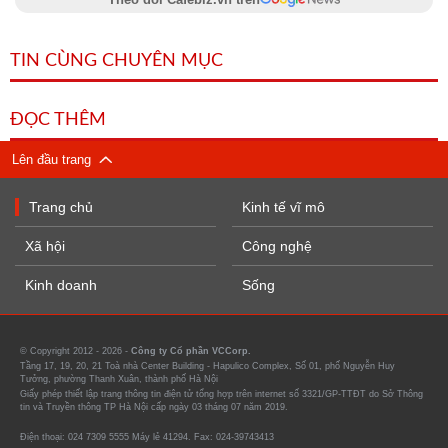
TIN CÙNG CHUYÊN MỤC
ĐỌC THÊM
Lên đầu trang
Trang chủ
Kinh tế vĩ mô
Xã hội
Công nghệ
Kinh doanh
Sống
© Copyright 2012 - 2026 -
Công ty Cổ phần VCCorp.
Tầng 17, 19, 20, 21 Toà nhà Center Building - Hapulico Complex, Số 01, phố Nguyễn Huy
Tưởng, phường Thanh Xuân, thành phố Hà Nội
Giấy phép thiết lập trang thông tin điện tử tổng hợp trên internet số 3321/GP-TTĐT do Sở Thông
tin và Truyền thông TP Hà Nội cấp ngày 03 tháng 07 năm 2019.
Điện thoại: 024 7309 5555 Máy lẻ 41294. Fax: 024-39743413