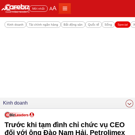
A
A
Đọc nhiều
Mới nhất
Kinh doanh
Tài chính ngân hàng
Bất động sản
Quốc tế
Sống
Special
X
Kinh doanh
Trước khi tạm đình chỉ chức vụ CEO
đối với ông Đào Nam Hải, Petrolimex