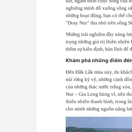
dài, ngắm nhìn cuộc sống của 
nghiêng mình đổ xuống sông sâu
những hoạt động, bạn có thể ch
"Dray Nur" thu nhỏ trên sông 
Những trải nghiệm đầy năng lượ
trọng những giá trị thiên nhiên 
thêm sự kiên định, bản lĩnh để
Khám phá những điểm đến 
Đến Đắk Lắk mùa này, du khách 
núi rừng kỳ vỹ, những cánh đồ
của những thác nước trắng xóa, 
Nur – Gia Long hùng vĩ, nên th
thiên nhiên thanh bình, trong l
cho mình những nguồn năng lư