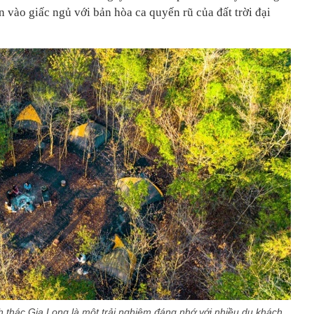
n vào giấc ngủ với bản hòa ca quyến rũ của đất trời đại
 thác Gia Long là một trải nghiệm đáng nhớ với nhiều du khách.