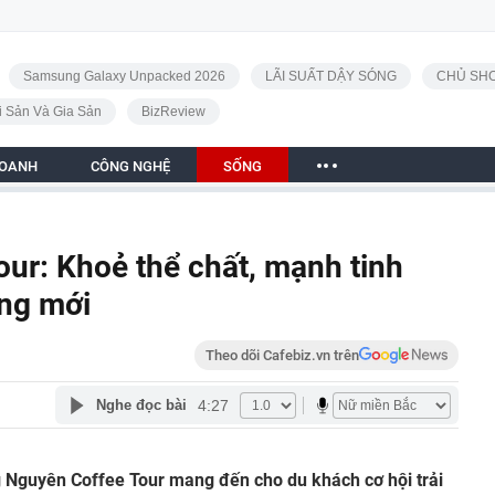
Samsung Galaxy Unpacked 2026
LÃI SUẤT DẬY SÓNG
CHỦ SHO
i Sản Và Gia Sản
BizReview
DOANH
CÔNG NGHỆ
SỐNG
ur: Khoẻ thể chất, mạnh tinh
ợng mới
Theo dõi Cafebiz.vn trên
4:27
Nghe đọc bài
g Nguyên Coffee Tour mang đến cho du khách cơ hội trải