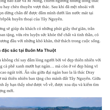
đồng bào Êđê và M’Nông, chiêm ngưỡng những dòng thác
 hay chèo thuyền vượt thác. Sau khi đã mệt nhoài với
ọn dừng chân để được đắm mình dưới làn nước mát tại
Sêrêpôk huyền thoại của Tây Nguyên.
ng sẽ giúp du khách có những phút giây thư giãn, trân
ban tặng, vừa rèn luyện sức khỏe thể chất và tinh thần, có
 đương đầu với những khó khăn, thử thách trong cuộc sống.
đặc sắc tại Buôn Ma Thuột
không chỉ say đắm lòng người bởi vẻ đẹp thiên nhiên với
ng cà phê xanh mướt bạt ngàn… mà còn ở vẻ đẹp hùng vĩ
cao ngút trời. Ẩn sâu giữa đại ngàn bao la là thác Dray
ơ mà thiên nhiên ban tặng cho mảnh đất Tây Nguyên. Giữa
ành ấy bạn thấy như được vỗ về, được xoa dịu và kiếm tìm
ợng mới.