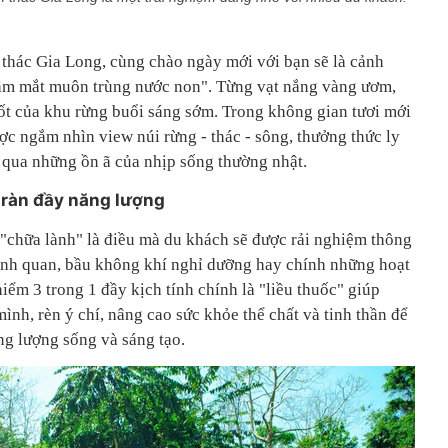
h thác Gia Long, cùng chào ngày mới với bạn sẽ là cảnh
tầm mắt muôn trùng nước non". Từng vạt nắng vàng ươm,
uốt của khu rừng buổi sáng sớm. Trong không gian tươi mới
ợc ngắm nhìn view núi rừng - thác - sông, thưởng thức ly
ỏ qua những ồn ã của nhịp sống thường nhật.
 tràn đầy năng lượng
"chữa lành" là điều mà du khách sẽ được rải nghiệm thông
 cảnh quan, bầu không khí nghỉ dưỡng hay chính những hoạt
ểm 3 trong 1 đầy kịch tính chính là "liều thuốc" giúp
ình, rèn ý chí, nâng cao sức khỏe thể chất và tinh thần để
ng lượng sống và sáng tạo.