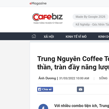
Bỏ qua điều hướng
CafeBiz - Trang chủ
Made By Google 2026
Kế Nghiệp - Góc Nhìn Tà
XÃ HỘI
KINH TẾ VĨ MÔ
KINH 
Trung Nguyên Coffee To
thần, tràn đầy năng lư
|
Ánh Dương
|
31/03/2022 10:00 AM
SỐNG
Với nhiều combo tiện ích, Trun