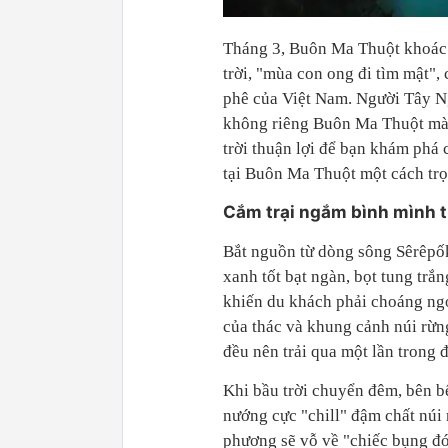
Tháng 3, Buôn Ma Thuột khoác l
trời, "mùa con ong đi tìm mật",
phê của Việt Nam. Người Tây N
không riêng Buôn Ma Thuột mà k
trời thuận lợi để bạn khám phá
tại Buôn Ma Thuột một cách trọ
Cắm trại ngắm bình mình t
Bắt nguồn từ dòng sông Sêrêpố
xanh tốt bạt ngàn, bọt tung tr
khiến du khách phải choáng ngợ
của thác và khung cảnh núi rừn
đều nên trải qua một lần trong đ
Khi bầu trời chuyển đêm, bên bế
nướng cực "chill" đậm chất nú
phương sẽ vỗ về "chiếc bụng đó