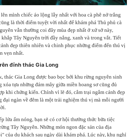
ên mình chiếc áo lộng lẫy nhất với hoa cà phê nở trắng
 cũng là thời điểm tuyệt vời nhất để khám phá Thủ phủ cà
guyên vẫn thường coi đây mùa đẹp nhất ở xứ sở này,
hắp Tây Nguyên trời đầy nắng, xanh và trong vắt. Tiết
 cảnh đẹp thiên nhiên và chinh phục những điểm đến thú vị
n vẹn nhất.
rên đỉnh thác Gia Long
k, thác Gia Long được bao bọc bởi khu rừng nguyên sinh
ắng xóa tựa những đám mây giữa miền hoang sơ cũng đủ
p khi chứng kiến. Chính vì lẽ đó, cắm trại ngắm cảnh đẹp
g đại ngàn về đêm là một trải nghiệm thú vị mà mỗi người
ời.
p lửa ấm nóng, bạn sẽ có cơ hội thưởng thức bữa tiệc
i rừng Tây Nguyên. Những món ngon đặc sản của địa
i" của du khách sau ngày dài khám phá. Lúc này, khu nghỉ