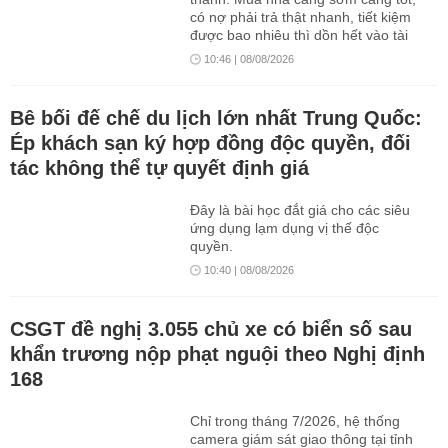
có nợ phải trả thật nhanh, tiết kiệm
được bao nhiêu thì dồn hết vào tài
sản. Tuy nhiên, nếu áp dụng quá
10:46 | 08/08/2026
cứng nhắc, những nguyên tắc tưởng
như đúng đắn này có thể khiến dòng
tiền mất cân bằng, cuộc sống căng
Bê bối đế chế du lịch lớn nhất Trung Quốc:
thẳng và kế hoạch dài hạn dễ đổ vỡ
Ép khách sạn ký hợp đồng độc quyền, đối
hơn.
tác không thể tự quyết định giá
Đây là bài học đắt giá cho các siêu
ứng dụng lạm dụng vị thế độc
quyền.
10:40 | 08/08/2026
CSGT đề nghị 3.055 chủ xe có biển số sau
khẩn trương nộp phạt nguội theo Nghị định
168
Chỉ trong tháng 7/2026, hệ thống
camera giám sát giao thông tại tỉnh