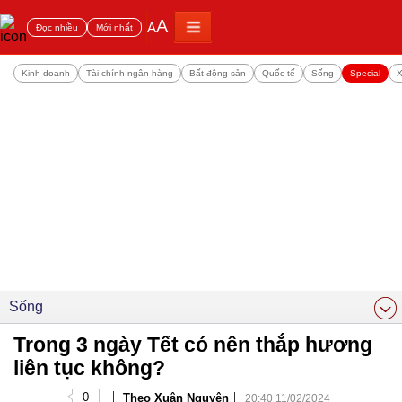
A
A
Đọc nhiều
Mới nhất
Kinh doanh
Tài chính ngân hàng
Bất động sản
Quốc tế
Sống
Special
X
Sống
Trong 3 ngày Tết có nên thắp hương
liên tục không?
|
|
0
Theo Xuân Nguyên
20:40 11/02/2024