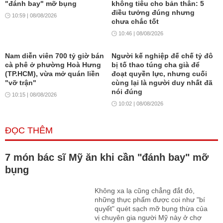
"đánh bay" mỡ bụng
không tiêu cho bản thân: 5
điều tưởng đúng nhưng
10:59 | 08/08/2026
chưa chắc tốt
10:46 | 08/08/2026
Nam diễn viên 700 tỷ giờ bán
Người kế nghiệp đế chế tỷ đô
cà phê ở phường Hoà Hưng
bị tố thao túng cha già để
(TP.HCM), vừa mở quán liền
đoạt quyền lực, nhưng cuối
"vỡ trận"
cùng lại là người duy nhất đã
nói đúng
10:15 | 08/08/2026
10:02 | 08/08/2026
ĐỌC THÊM
7 món bác sĩ Mỹ ăn khi cần "đánh bay" mỡ
bụng
Không xa lạ cũng chẳng đắt đỏ,
những thực phẩm được coi như "bí
quyết" quét sạch mỡ bụng thừa của
vị chuyên gia người Mỹ này ở chợ