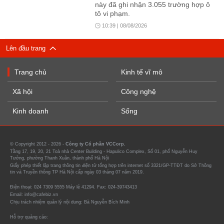
này đã ghi nhận 3.055 trường hợp ô
tô vi phạm.
10:39 | 08/08/2026
Lên đầu trang
Trang chủ
Kinh tế vĩ mô
Xã hội
Công nghệ
Kinh doanh
Sống
© Copyright 2012 - 2026 -
Công ty Cổ phần VCCorp.
Tầng 17, 19, 20, 21 Toà nhà Center Building - Hapulico Complex, Số 01, phố Nguyễn Huy
Tưởng, phường Thanh Xuân, thành phố Hà Nội
Giấy phép thiết lập trang thông tin điện tử tổng hợp trên internet số 3321/GP-TTĐT do Sở Thông
tin và Truyền thông TP Hà Nội cấp ngày 03 tháng 07 năm 2019.
Điện thoại: 024 7309 5555 Máy lẻ 41294. Fax: 024-39743413
Email: info@cafebiz.vn
Chịu trách nhiệm quản lý nội dung: Bà Nguyễn Bích Minh
Hỗ trợ quảng cáo: