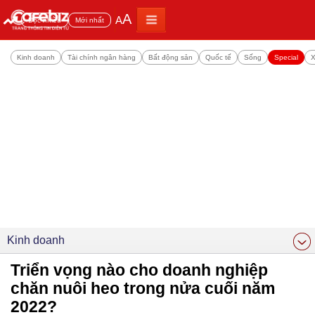
A
A
Đọc nhiều
Mới nhất
Kinh doanh
Tài chính ngân hàng
Bất động sản
Quốc tế
Sống
Special
X
Kinh doanh
Triển vọng nào cho doanh nghiệp
chăn nuôi heo trong nửa cuối năm
2022?