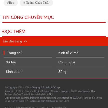
Heo
Ngành Chăn Nuôi
TIN CÙNG CHUYÊN MỤC
ĐỌC THÊM
Lên đầu trang
Trang chủ
Kinh tế vĩ mô
Xã hội
Công nghệ
Kinh doanh
Sống
© Copyright 2012 - 2026 -
Công ty Cổ phần VCCorp.
Tầng 17, 19, 20, 21 Toà nhà Center Building - Hapulico Complex, Số 01, phố Nguyễn Huy
Tưởng, phường Thanh Xuân, thành phố Hà Nội
Giấy phép thiết lập trang thông tin điện tử tổng hợp trên internet số 3321/GP-TTĐT do Sở Thông
tin và Truyền thông TP Hà Nội cấp ngày 03 tháng 07 năm 2019.