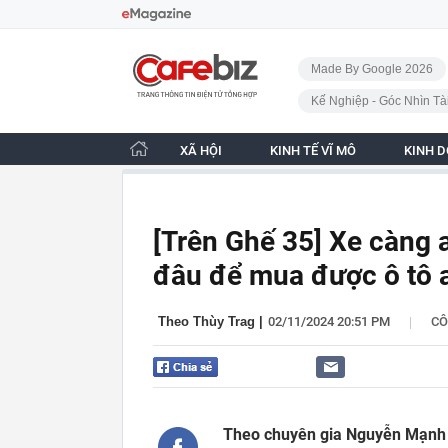
Bỏ qua điều hướng
CafeBiz - Trang chủ
Made By Google 2026
Kế Nghiệp - Góc Nhìn Tà
XÃ HỘI
KINH TẾ VĨ MÔ
KINH 
[Trên Ghế 35] Xe càng a
đâu để mua được ô tô 
|
Theo Thùy Trag
|
02/11/2024 20:51 PM
CÔ
Theo chuyên gia Nguyễn Mạnh 