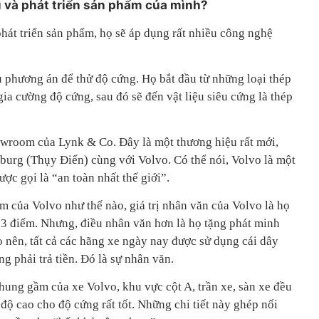
u và phát triển sản phẩm của mình?
hát triển sản phẩm, họ sẽ áp dụng rất nhiều công nghệ
u phương án để thử độ cứng. Họ bắt đầu từ những loại thép
gia cường độ cứng, sau đó sẽ đến vật liệu siêu cứng là thép
owroom của Lynk & Co. Đây là một thương hiệu rất mới,
nburg (Thụy Điển) cùng với Volvo. Có thể nói, Volvo là một
ợc gọi là “an toàn nhất thế giới”.
m của Volvo như thế nào, giá trị nhân văn của Volvo là họ
n 3 điểm. Nhưng, điều nhân văn hơn là họ tặng phát minh
 nên, tất cả các hãng xe ngày nay được sử dụng cái dây
 phải trả tiền. Đó là sự nhân văn.
khung gầm của xe Volvo, khu vực cột A, trần xe, sàn xe đều
ộ cao cho độ cứng rất tốt. Những chi tiết này ghép nối