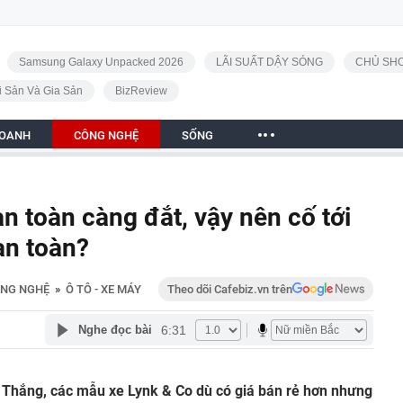
Samsung Galaxy Unpacked 2026
LÃI SUẤT DẬY SÓNG
CHỦ SHO
i Sản Và Gia Sản
BizReview
DOANH
CÔNG NGHỆ
SỐNG
n toàn càng đắt, vậy nên cố tới
an toàn?
NG NGHỆ
»
Ô TÔ - XE MÁY
Theo dõi Cafebiz.vn trên
6:31
Nghe đọc bài
Thắng, các mẫu xe Lynk & Co dù có giá bán rẻ hơn nhưng