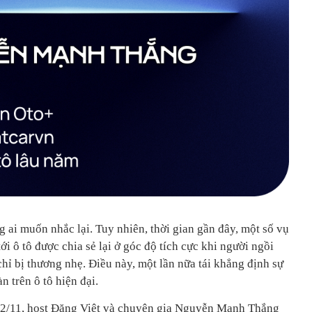
g ai muốn nhắc lại. Tuy nhiên, thời gian gần đây, một số vụ
ới ô tô được chia sẻ lại ở góc độ tích cực khi người ngồi
chỉ bị thương nhẹ. Điều này, một lần nữa tái khẳng định sự
n trên ô tô hiện đại.
 2/11, host Đăng Việt và chuyên gia Nguyễn Mạnh Thắng