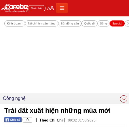
A
A
Đọc nhiều
Mới nhất
Kinh doanh
Tài chính ngân hàng
Bất động sản
Quốc tế
Sống
Special
X
Công nghệ
Trái đất xuất hiện những mùa mới
|
|
0
Theo Chi Chi
09:32 01/08/2025