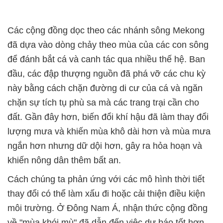
Các cộng đồng dọc theo các nhánh sông Mekong
đã dựa vào dòng chảy theo mùa của các con sông
để đánh bắt cá và canh tác qua nhiều thế hệ. Ban
đầu, các đập thượng nguồn đã phá vỡ các chu kỳ
này bằng cách chặn đường di cư của cá và ngăn
chặn sự tích tụ phù sa mà các trang trại cần cho
đất. Gần đây hơn, biến đổi khí hậu đã làm thay đổi
lượng mưa và khiến mùa khô dài hơn và mùa mưa
ngắn hơn nhưng dữ dội hơn, gây ra hỏa hoạn và
khiến nông dân thêm bất an.
Cách chúng ta phản ứng với các mô hình thời tiết
thay đổi có thể làm xấu đi hoặc cải thiện điều kiện
môi trường. Ở Đông Nam Á, nhận thức cộng đồng
về "mùa khói mù" đã dẫn đến việc dự báo tốt hơn,