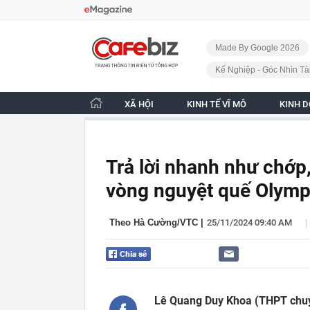
Bỏ qua điều hướng
CafeBiz - Trang chủ
Made By Google 2026
Kế Nghiệp - Góc Nhìn Tà
XÃ HỘI
KINH TẾ VĨ MÔ
KINH 
Trả lời nhanh như chớp
vòng nguyệt quế Olymp
|
Theo Hà Cường/VTC
|
25/11/2024 09:40 AM
Lê Quang Duy Khoa (THPT chuyê