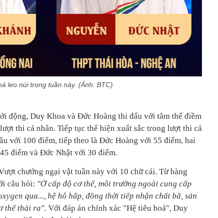
à leo núi trong tuần này. (Ảnh: BTC)
hởi động, Duy Khoa và Đức Hoàng thi đấu với tâm thế điềm
ượt thi cá nhân. Tiếp tục thể hiện xuất sắc trong lượt thi cá
u với 100 điểm, tiếp theo là Đức Hoàng với 55 điểm, hai
 45 điểm và Đức Nhật với 30 điểm.
 Vượt chướng ngại vật tuần này với 10 chữ cái. Từ hàng
ới câu hỏi:
"Ở cấp độ cơ thể, môi trường ngoài cung cấp
xygen qua..., hệ hô hấp, đồng thời tiếp nhận chất bã, sản
 thể thải ra".
Với đáp án chính xác "Hệ tiêu hoá", Duy