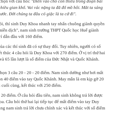
chọn với câu hỏi:
"Điền vào chỗ còn thiếu trong đoạn bài
hiều gian khổ. Vai vác nặng ta đã đổ mồ hôi. Mắt ta sáng
bước. Đời chúng ta đâu có giặc là ta cứ đi".
ỏi, thí sinh Duy Khoa nhanh tay nhấn chuông giành quyền
ệ miễn dịch", nam sinh trường THPT Quốc học Huế giành
trí dẫn đầu với 160 điểm.
ủa các thí sinh đã có sự thay đổi. Tuy nhiên, người có số
 thúc 4 câu hỏi là Duy Khoa với 270 điểm. Ở vị trí thứ hai
và 65 lần lượt là số điểm của Đức Nhật và Quốc Khánh.
họn 3 câu 20 - 20 - 20 điểm. Nam sinh dường như hơi mất
trọn 40 điểm vào tay Quốc Khánh. May mắn là em kịp gỡ 20
u cuối cùng, kết thúc với 250 điểm.
20 điểm. Ở câu hỏi đầu tiên, nam sinh không trả lời được
. Câu hỏi thứ hai lại tiếp tục để mất điểm vào tay Duy
ng nam sinh trả lời chưa chính xác và kết thúc với số điểm