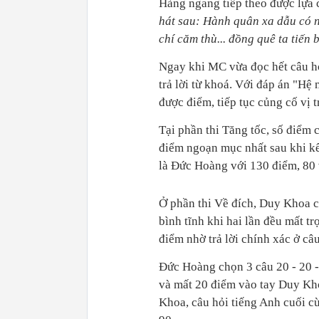
Hàng ngang tiếp theo được lựa 
hát sau: Hành quân xa dẫu có n
chí căm thù... đồng quê ta tiến 
Ngay khi MC vừa đọc hết câu h
trả lời từ khoá. Với đáp án "H
được điểm, tiếp tục củng cố vị 
Tại phần thi Tăng tốc, số điểm c
điểm ngoạn mục nhất sau khi kết
là Đức Hoàng với 130 điểm, 80 
Ở phần thi Về đích, Duy Khoa c
bình tĩnh khi hai lần đều mất 
điểm nhờ trả lời chính xác ở câ
Đức Hoàng chọn 3 câu 20 - 20 - 
và mất 20 điểm vào tay Duy Khoa
Khoa, câu hỏi tiếng Anh cuối cù