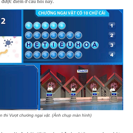
được điểm ở câu hỏi này.
n thi Vượt chướng ngại vật. (Ảnh chụp màn hình)