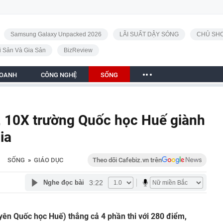
Samsung Galaxy Unpacked 2026
LÃI SUẤT DẬY SÓNG
CHỦ SHO
i Sản Và Gia Sản
BizReview
DOANH
CÔNG NGHỆ
SỐNG
, 10X trường Quốc học Huế giành
ia
SỐNG
»
GIÁO DỤC
Theo dõi Cafebiz.vn trên
3:22
Nghe đọc bài
n Quốc học Huế) thắng cả 4 phần thi với 280 điểm,