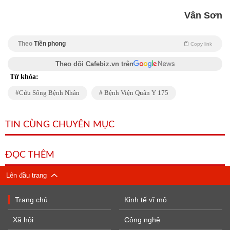
Vân Sơn
Theo
Tiền phong
Copy link
Theo dõi Cafebiz.vn trên
Từ khóa:
Cứu Sống Bệnh Nhân
Bệnh Viện Quân Y 175
TIN CÙNG CHUYÊN MỤC
ĐỌC THÊM
Lên đầu trang
Trang chủ
Kinh tế vĩ mô
Xã hội
Công nghệ