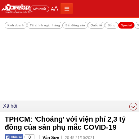
A
A
Đọc nhiều
Mới nhất
Kinh doanh
Tài chính ngân hàng
Bất động sản
Quốc tế
Sống
Special
X
Xã hội
TPHCM: 'Choáng' với viện phí 2,3 tỷ
đồng của sản phụ mắc COVID-19
|
|
0
Vân Sơn
20:45 21/10/2021