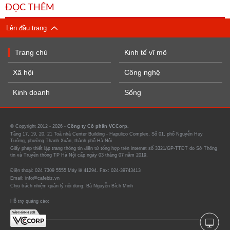
ĐỌC THÊM
Lên đầu trang
Trang chủ
Kinh tế vĩ mô
Xã hội
Công nghệ
Kinh doanh
Sống
© Copyright 2012 - 2026 -
Công ty Cổ phần VCCorp.
Tầng 17, 19, 20, 21 Toà nhà Center Building - Hapulico Complex, Số 01, phố Nguyễn Huy
Tưởng, phường Thanh Xuân, thành phố Hà Nội
Giấy phép thiết lập trang thông tin điện tử tổng hợp trên internet số 3321/GP-TTĐT do Sở Thông
tin và Truyền thông TP Hà Nội cấp ngày 03 tháng 07 năm 2019.
Điện thoại: 024 7309 5555 Máy lẻ 41294. Fax: 024-39743413
Email: info@cafebiz.vn
Chịu trách nhiệm quản lý nội dung: Bà Nguyễn Bích Minh
Hỗ trợ quảng cáo: