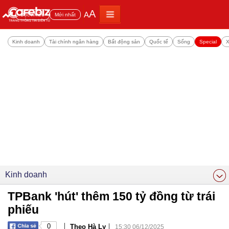
A
A
Đọc nhiều
Mới nhất
Kinh doanh
Tài chính ngân hàng
Bất động sản
Quốc tế
Sống
Special
X
Kinh doanh
TPBank 'hút' thêm 150 tỷ đồng từ trái
phiếu
|
|
0
Theo Hà Ly
15:30 06/12/2025