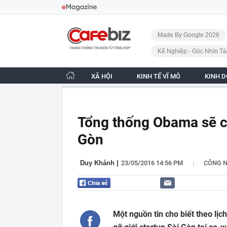
Bỏ qua điều hướng
CafeBiz - Trang chủ
Made By Google 2026
Kế Nghiệp - Góc Nhìn Tà
XÃ HỘI
KINH TẾ VĨ MÔ
KINH 
Tổng thống Obama sẽ có 
Gòn
|
Duy Khánh
|
23/05/2016 14:56 PM
CÔNG 
Một nguồn tin cho biết theo lị