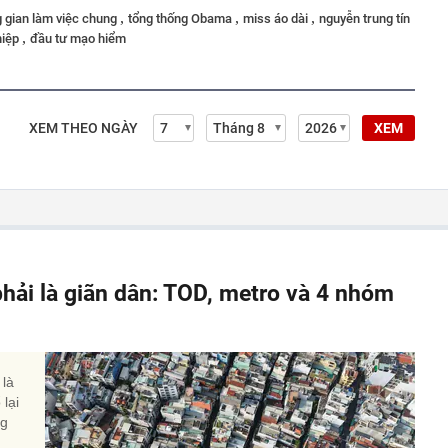
,
,
,
 gian làm việc chung
tổng thống Obama
miss áo dài
nguyễn trung tín
,
hiệp
đầu tư mạo hiểm
XEM THEO NGÀY
XEM
phải là giãn dân: TOD, metro và 4 nhóm
 là
lại
ng