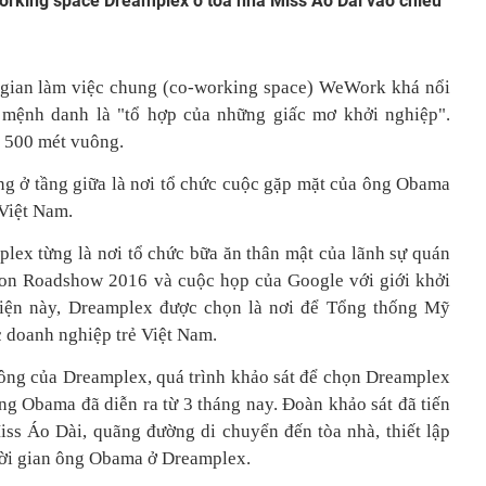
-working space Dreamplex ở tòa nhà Miss Áo Dài vào chiều
 gian làm việc chung (co-working space) WeWork khá nổi
 mệnh danh là "tổ hợp của những giấc mơ khởi nghiệp".
g 500 mét vuông.
ng ở tầng giữa là nơi tổ chức cuộc gặp mặt của ông Obama
 Việt Nam.
plex từng là nơi tổ chức bữa ăn thân mật của lãnh sự quán
ion Roadshow 2016 và cuộc họp của Google với giới khởi
kiện này, Dreamplex được chọn là nơi để Tổng thống Mỹ
c doanh nghiệp trẻ Việt Nam.
hông của Dreamplex, quá trình khảo sát để chọn Dreamplex
ng Obama đã diễn ra từ 3 tháng nay. Đoàn khảo sát đã tiến
iss Áo Dài, quãng đường di chuyển đến tòa nhà, thiết lập
thời gian ông Obama ở Dreamplex.