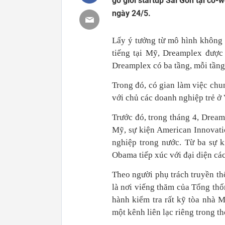
gỡ giới startup Sài Gòn tại co
ngày 24/5.
Lấy ý tưởng từ mô hình không
tiếng tại Mỹ, Dreamplex được
Dreamplex có ba tầng, mỗi tần
Trong đó, có gian làm việc chu
với chủ các doanh nghiệp trẻ ở
Trước đó, trong tháng 4, Dream
Mỹ, sự kiện American Innovat
nghiệp trong nước. Từ ba sự 
Obama tiếp xúc với đại diện cá
Theo người phụ trách truyền t
là nơi viếng thăm của Tổng thố
hành kiểm tra rất kỹ tòa nhà M
một kênh liên lạc riêng trong 