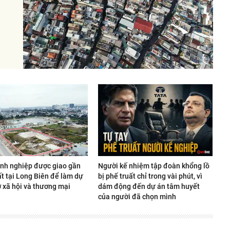
nh nghiệp được giao gần
Người kế nhiệm tập đoàn khổng lồ
t tại Long Biên để làm dự
bị phế truất chỉ trong vài phút, vì
ở xã hội và thương mại
dám động đến dự án tâm huyết
của người đã chọn mình