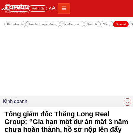
A
A
Đọc nhiều
Mới nhất
Kinh doanh
Tài chính ngân hàng
Bất động sản
Quốc tế
Sống
Special
X
Kinh doanh
Tổng giám đốc Thăng Long Real
Group: “Gia hạn một dự án mất 3 năm
chưa hoàn thành, hồ sơ nộp lên đẩy