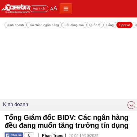
A
A
Đọc nhiều
Mới nhất
Kinh doanh
Tài chính ngân hàng
Bất động sản
Quốc tế
Sống
Special
X
Kinh doanh
Tổng Giám đốc BIDV: Các ngân hàng
đều đang muốn tăng trưởng tín dụng
|
|
0
Phan Trang
10:09 19/10/2025