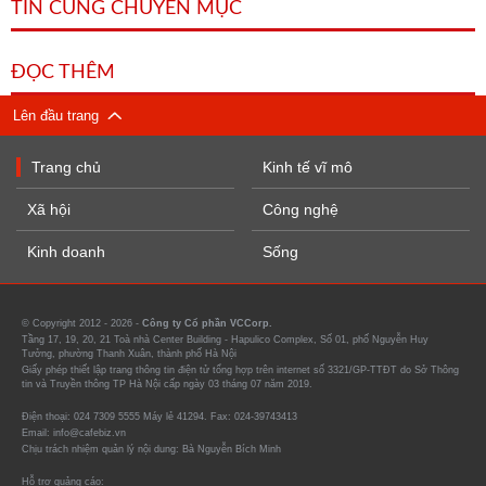
TIN CÙNG CHUYÊN MỤC
ĐỌC THÊM
Lên đầu trang
Trang chủ
Kinh tế vĩ mô
Xã hội
Công nghệ
Kinh doanh
Sống
© Copyright 2012 - 2026 -
Công ty Cổ phần VCCorp.
Tầng 17, 19, 20, 21 Toà nhà Center Building - Hapulico Complex, Số 01, phố Nguyễn Huy
Tưởng, phường Thanh Xuân, thành phố Hà Nội
Giấy phép thiết lập trang thông tin điện tử tổng hợp trên internet số 3321/GP-TTĐT do Sở Thông
tin và Truyền thông TP Hà Nội cấp ngày 03 tháng 07 năm 2019.
Điện thoại: 024 7309 5555 Máy lẻ 41294. Fax: 024-39743413
Email: info@cafebiz.vn
Chịu trách nhiệm quản lý nội dung: Bà Nguyễn Bích Minh
Hỗ trợ quảng cáo: